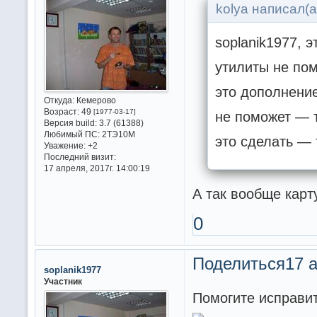
kolya написал(а
soplanik1977, 
утилиты не пом
это дополнение
Откуда:
Кемерово
Возраст:
49
[1977-03-17]
не поможет — т
Версия build:
3.7 (61388)
Любимый ПС:
2ТЭ10М
это сделать — 
Уважение:
+2
Последний визит:
17 апреля, 2017г. 14:00:19
А так вообще карт
0
Поделиться
17 а
soplanik1977
Участник
Помогите исправи