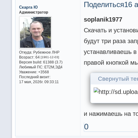
Поделиться
16 а
Скарга Ю
Администратор
soplanik1977
Скачать и установ
будут три раза за
устанавливаешь в
Откуда:
Рубежное ЛНР
Возраст:
64
[1961-12-03]
правой кнопкой м
Версия build:
61388 (3.7)
Любимый ПС:
ET2M,ЭД4
Уважение:
+3568
Последний визит:
Свернутый те
17 мая, 2026г. 09:33:11
и нажимаешь на то
0