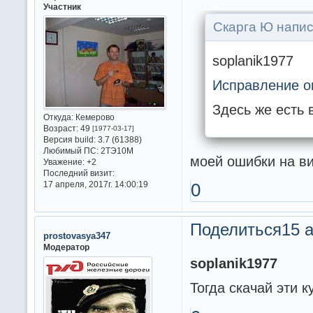
Участник
Скарга Ю напис
soplanik1977
Исправление о
Здесь же есть
Откуда:
Кемерово
Возраст:
49
[1977-03-17]
Версия build:
3.7 (61388)
Любимый ПС:
2ТЭ10М
моей ошибки на ви
Уважение:
+2
Последний визит:
17 апреля, 2017г. 14:00:19
0
Поделиться
15 а
prostovasya347
Модератор
soplanik1977
Тогда скачай эти 