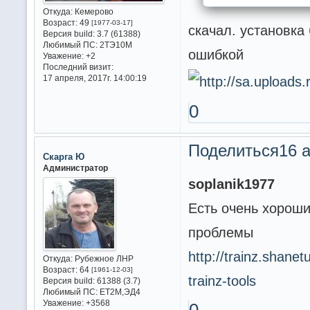
Откуда:
Кемерово
Возраст:
49
[1977-03-17]
скачал. установка 
Версия build:
3.7 (61388)
Любимый ПС:
2ТЭ10М
ошибкой
Уважение:
+2
Последний визит:
17 апреля, 2017г. 14:00:19
0
Поделиться
16 а
Скарга Ю
Администратор
soplanik1977
Есть очень хороши
проблемы
http://trainz.shanet
Откуда:
Рубежное ЛНР
Возраст:
64
[1961-12-03]
trainz-tools
Версия build:
61388 (3.7)
Любимый ПС:
ET2M,ЭД4
Уважение:
+3568
0