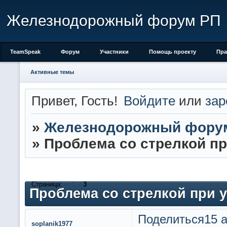
Железнодорожный форум РП
TeamSpeak
Форум
Участники
Помощь проекту
Пра
Активные темы
Привет, Гость!
Войдите
или
зар
»
Железнодорожный фору
»
Проблема со стрелкой пр
Страница:
«
1
2
3
Проблема со стрелкой при 
Поделиться
15 а
soplanik1977