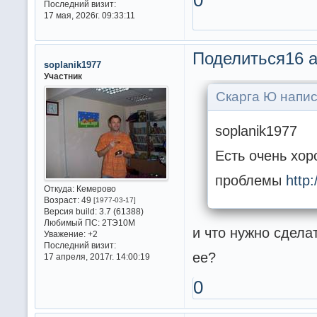
Последний визит:
17 мая, 2026г. 09:33:11
Поделиться
16 а
soplanik1977
Участник
Скарга Ю напис
soplanik1977
Есть очень хор
проблемы
http:
Откуда:
Кемерово
Возраст:
49
[1977-03-17]
Версия build:
3.7 (61388)
Любимый ПС:
2ТЭ10М
и что нужно сдела
Уважение:
+2
Последний визит:
ее?
17 апреля, 2017г. 14:00:19
0