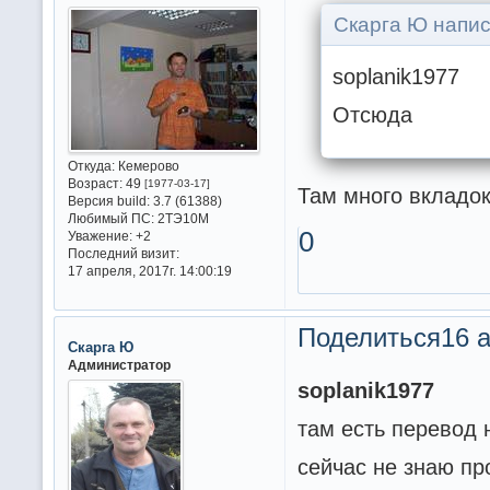
Скарга Ю напис
soplanik1977
Отсюда
Откуда:
Кемерово
Возраст:
49
[1977-03-17]
Там много вкладо
Версия build:
3.7 (61388)
Любимый ПС:
2ТЭ10М
0
Уважение:
+2
Последний визит:
17 апреля, 2017г. 14:00:19
Поделиться
16 а
Скарга Ю
Администратор
soplanik1977
там есть перевод 
сейчас не знаю п