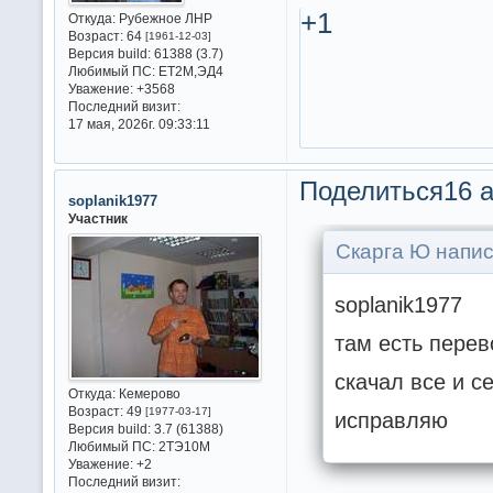
+1
Откуда:
Рубежное ЛНР
Возраст:
64
[1961-12-03]
Версия build:
61388 (3.7)
Любимый ПС:
ET2M,ЭД4
Уважение:
+3568
Последний визит:
17 мая, 2026г. 09:33:11
Поделиться
16 а
soplanik1977
Участник
Скарга Ю напис
soplanik1977
там есть перев
скачал все и с
Откуда:
Кемерово
Возраст:
49
[1977-03-17]
исправляю
Версия build:
3.7 (61388)
Любимый ПС:
2ТЭ10М
Уважение:
+2
Последний визит: