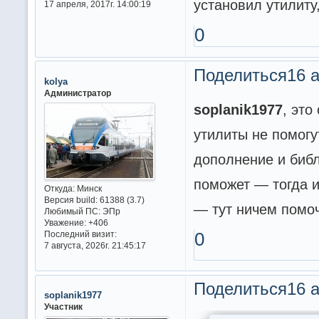
установил утилиту
17 апреля, 2017г. 14:00:19
0
Поделиться
16 а
kolya
Администратор
soplanik1977
, это
утилиты не помогу
дополнение и библ
поможет — тогда и
Откуда:
Минск
Версия build:
61388 (3.7)
— тут ничем помоч
Любимый ПС:
ЭПр
Уважение:
+406
Последний визит:
0
7 августа, 2026г. 21:45:17
Поделиться
16 а
soplanik1977
Участник