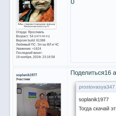
0
Откуда:
Ярославль
Возраст:
54
[1972-06-21]
Версия build:
61388
Любимый ПС:
Эл-зы ВЛ и ЧС
Уважение:
+1624
Последний визит:
19 ноября, 2024г. 23:16:58
Поделиться
16 а
soplanik1977
Участник
prostovasya347 
soplanik1977
Тогда скачай э