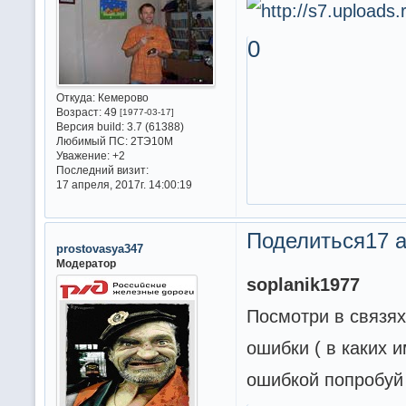
0
Откуда:
Кемерово
Возраст:
49
[1977-03-17]
Версия build:
3.7 (61388)
Любимый ПС:
2ТЭ10М
Уважение:
+2
Последний визит:
17 апреля, 2017г. 14:00:19
Поделиться
17 а
prostovasya347
Модератор
soplanik1977
Посмотри в связях
ошибки ( в каких 
ошибкой попробуй