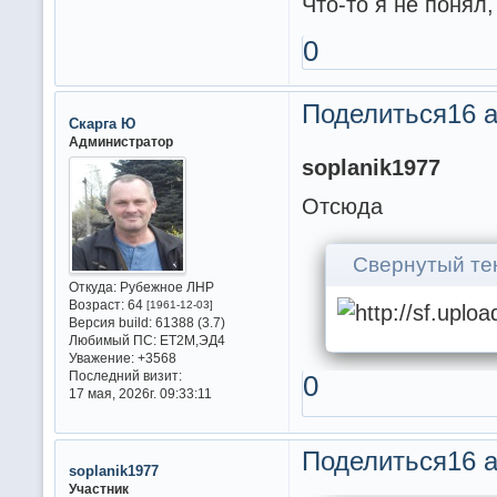
Что-то я не понял,
0
Поделиться
16 а
Скарга Ю
Администратор
soplanik1977
Отсюда
Свернутый те
Откуда:
Рубежное ЛНР
Возраст:
64
[1961-12-03]
Версия build:
61388 (3.7)
Любимый ПС:
ET2M,ЭД4
Уважение:
+3568
Последний визит:
0
17 мая, 2026г. 09:33:11
Поделиться
16 а
soplanik1977
Участник