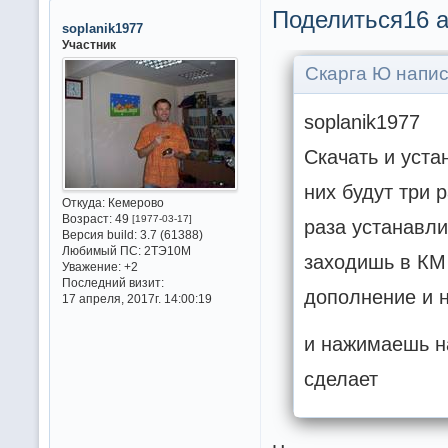
Поделиться
16 а
soplanik1977
Участник
Скарга Ю напис
soplanik1977
Скачать и уста
них будут три 
Откуда:
Кемерово
Возраст:
49
[1977-03-17]
раза устанавл
Версия build:
3.7 (61388)
Любимый ПС:
2ТЭ10М
заходишь в КМ
Уважение:
+2
Последний визит:
дополнение и 
17 апреля, 2017г. 14:00:19
и нажимаешь на
сделает