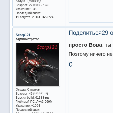
Калуга-1,Моск.ж.д.
Возраст:
27
[1999-07-04]
Уважение:
+36
Последний визит:
19 августа, 2016г. 16:26:24
Поделиться
29 о
Scorp121
Администратор
просто Вова
, ты
Поэтому ничего не
0
Откуда:
Саратов
Возраст:
49
[1976-11-11]
Версия build:
61388-rus
Любимый ПС:
ЛуАЗ-969М
Уважение:
+1094
Последний визит: