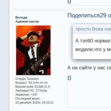
0
Поделиться
29 о
Володя
Администратор
просто Вова на
А тэп60 нормал
модели,что у м
А на сайте у нас 
0
Откуда:
Таганрог
Возраст:
35
[1991-06-18]
Версия build:
61388 (3.7)
Любимый ПС:
2ТЭ10м
Уважение:
+337
Последний визит:
20 декабря, 2025г. 20:33:21