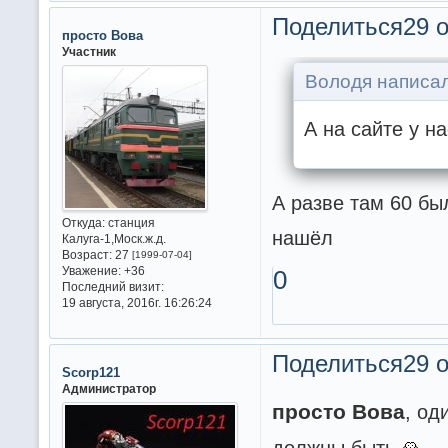
Поделиться
29 о
просто Вова
Участник
Володя написал
А на сайте у н
А разве там 60 бы
Откуда:
станция
нашёл
Калуга-1,Моск.ж.д.
Возраст:
27
[1999-07-04]
Уважение:
+36
0
Последний визит:
19 августа, 2016г. 16:26:24
Поделиться
29 о
Scorp121
Администратор
просто Вова
, од
должны быть