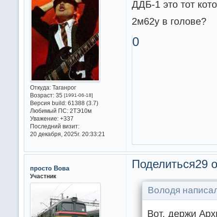
ДДБ-1 это тот кот
2м62у в голове?
0
Откуда:
Таганрог
Возраст:
35
[1991-06-18]
Версия build:
61388 (3.7)
Любимый ПС:
2ТЭ10м
Уважение:
+337
Последний визит:
20 декабря, 2025г. 20:33:21
Поделиться
29 о
просто Вова
Участник
Володя написал
Вот, держи Арх