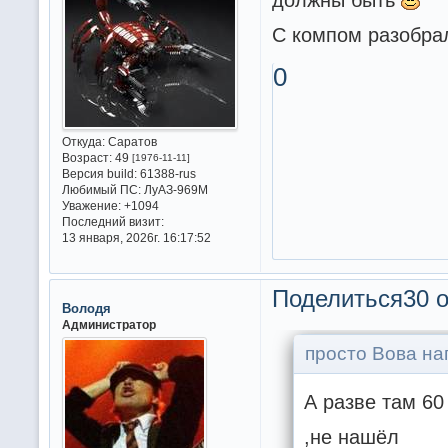
С компом разобрал
0
Откуда:
Саратов
Возраст:
49
[1976-11-11]
Версия build:
61388-rus
Любимый ПС:
ЛуАЗ-969М
Уважение:
+1094
Последний визит:
13 января, 2026г. 16:17:52
Поделиться
30 о
Володя
Администратор
просто Вова на
А разве там 6
,не нашёл