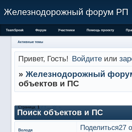
Железнодорожный форум РП
TeamSpeak
Форум
Участники
Помощь проекту
Пра
Активные темы
Привет, Гость!
Войдите
или
зар
»
Железнодорожный фору
объектов и ПС
Страница:
1
2
3
…
32
»
Поиск объектов и ПС
Поделиться
27 о
Володя