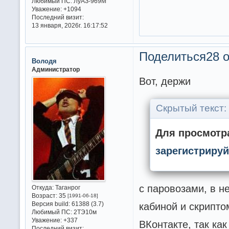
Любимый ПС:
ЛуАЗ-969М
Уважение:
+1094
Последний визит:
13 января, 2026г. 16:17:52
Поделиться
28 о
Володя
Администратор
Вот, держи
Скрытый текст:
Для просмотра
зарегистрируй
с паровозами, в 
Откуда:
Таганрог
Возраст:
35
[1991-06-18]
Версия build:
61388 (3.7)
кабиной и скрипто
Любимый ПС:
2ТЭ10м
Уважение:
+337
ВКонтакте, так ка
Последний визит: