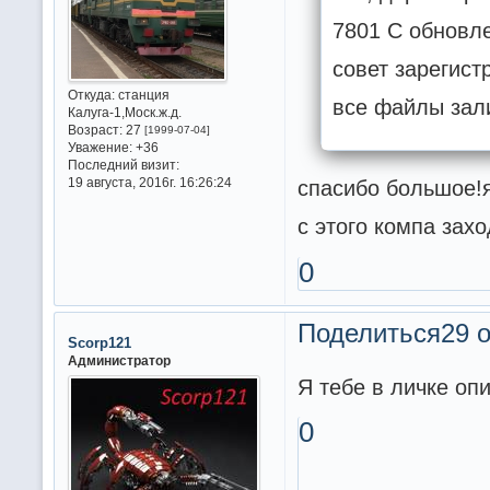
7801 С обновле
совет зарегист
Откуда:
станция
все файлы зал
Калуга-1,Моск.ж.д.
Возраст:
27
[1999-07-04]
Уважение:
+36
Последний визит:
19 августа, 2016г. 16:26:24
спасибо большое!я
с этого компа зах
0
Поделиться
29 о
Scorp121
Администратор
Я тебе в личке оп
0