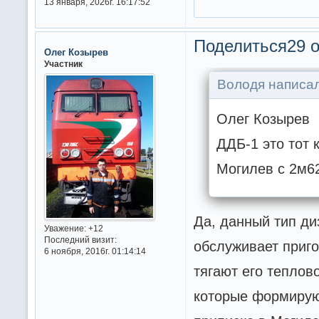
13 января, 2026г. 16:17:52
Поделиться
29 о
Олег Козырев
Участник
Володя написал
Олег Козырев
ДДБ-1 это тот 
Могилев с 2м62
Да, данный тип ди
Уважение:
+12
Последний визит:
обслуживает приг
6 ноября, 2016г. 01:14:14
тягают его теплов
которые формируют