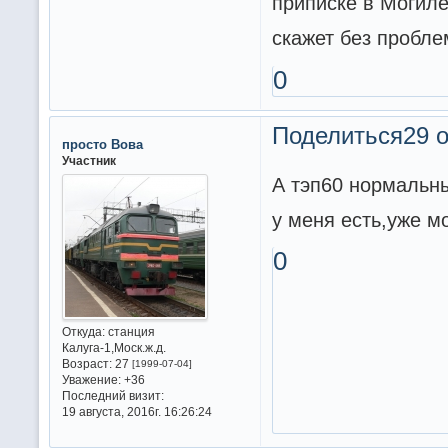
приписке в Могиле
скажет без пробл
0
Поделиться
29 о
просто Вова
Участник
А тэп60 нормальны
у меня есть,уже м
0
Откуда:
станция
Калуга-1,Моск.ж.д.
Возраст:
27
[1999-07-04]
Уважение:
+36
Последний визит:
19 августа, 2016г. 16:26:24