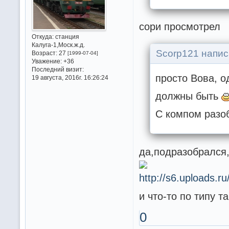
сори просмотрел
Откуда:
станция
Калуга-1,Моск.ж.д.
Scorp121 напис
Возраст:
27
[1999-07-04]
Уважение:
+36
Последний визит:
просто Вова, о
19 августа, 2016г. 16:26:24
должны быть
С компом разо
да,подразобрался
и что-то по типу т
0