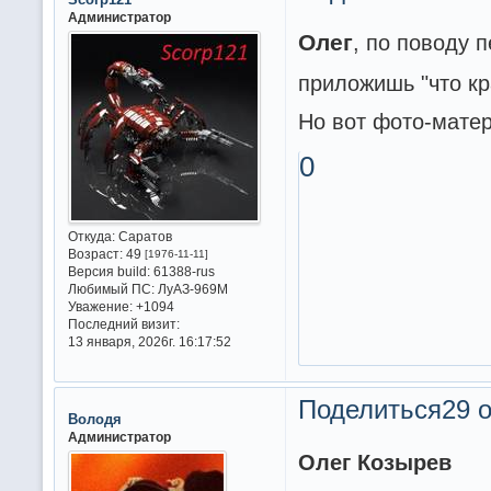
Администратор
Олег
, по поводу 
приложишь "что кр
Но вот фото-матер
0
Откуда:
Саратов
Возраст:
49
[1976-11-11]
Версия build:
61388-rus
Любимый ПС:
ЛуАЗ-969М
Уважение:
+1094
Последний визит:
13 января, 2026г. 16:17:52
Поделиться
29 о
Володя
Администратор
Олег Козырев