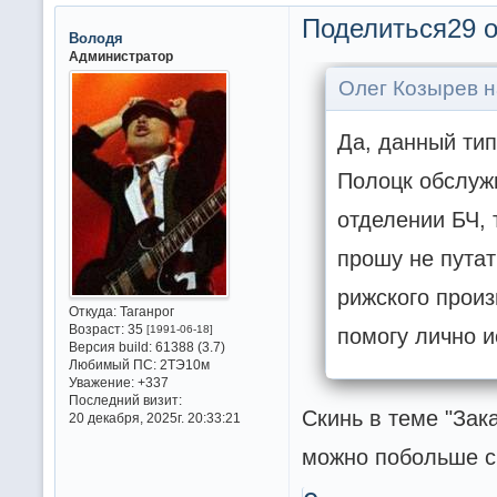
Поделиться
29 о
Володя
Администратор
Олег Козырев н
Да, данный тип
Полоцк обслуж
отделении БЧ, 
прошу не путат
рижского произ
Откуда:
Таганрог
Возраст:
35
помогу лично и
[1991-06-18]
Версия build:
61388 (3.7)
Любимый ПС:
2ТЭ10м
Уважение:
+337
Последний визит:
Скинь в теме "Зак
20 декабря, 2025г. 20:33:21
можно побольше с