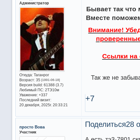
Администратор
Бывает так что 
Вместе поможем
Внимание! Убе
проверенные 
Ссылки на 
Откуда:
Таганрог
Так же не забыв
Возраст:
35
[1991-06-18]
Версия build:
61388 (3.7)
Любимый ПС:
2ТЭ10м
Уважение:
+337
+7
Последний визит:
20 декабря, 2025г. 20:33:21
Поделиться
28 о
просто Вова
Участник
А есть тэ3-7801 с