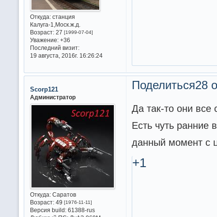
Откуда:
станция
Калуга-1,Моск.ж.д.
Возраст:
27
[1999-07-04]
Уважение:
+36
Последний визит:
19 августа, 2016г. 16:26:24
Поделиться
28 о
Scorp121
Администратор
Да так-то они все
Есть чуть ранние 
данный момент с 
+1
Откуда:
Саратов
Возраст:
49
[1976-11-11]
Версия build:
61388-rus