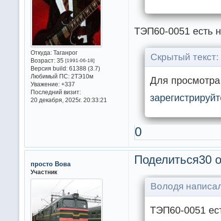
ТЭП60-0051 есть н
Откуда:
Таганрог
Скрытый текст:
Возраст:
35
[1991-06-18]
Версия build:
61388 (3.7)
Любимый ПС:
2ТЭ10м
Для просмотра 
Уважение:
+337
Последний визит:
зарегистрируйт
20 декабря, 2025г. 20:33:21
0
Поделиться
30 о
просто Вова
Участник
Володя написал
ТЭП60-0051 ес