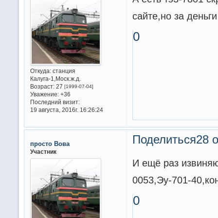
сайте,но за деньги
0
Откуда:
станция
Калуга-1,Моск.ж.д.
Возраст:
27
[1999-07-04]
Уважение:
+36
Последний визит:
19 августа, 2016г. 16:26:24
Поделиться
28 о
просто Вова
Участник
И ещё раз извиняю
0053,Эу-701-40,ко
0