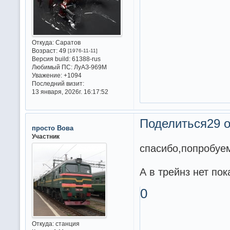
Откуда:
Саратов
Возраст:
49
[1976-11-11]
Версия build:
61388-rus
Любимый ПС:
ЛуАЗ-969М
Уважение:
+1094
Последний визит:
13 января, 2026г. 16:17:52
Поделиться
29 о
просто Вова
Участник
спасибо,попробуе
А в трейнз нет по
0
Откуда:
станция