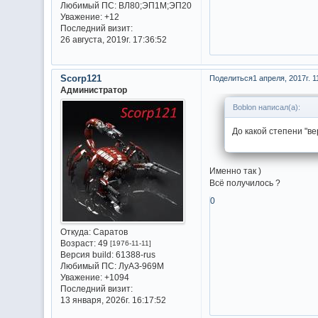
Любимый ПС:
ВЛ80;ЭП1М;ЭП20
Уважение:
+12
Последний визит:
26 августа, 2019г. 17:36:52
Scorp121
Поделиться
1 апреля, 2017г. 1
Администратор
Boblon написал(а):
До какой степени "ве
Именно так )
Всё получилось ?
0
Откуда:
Саратов
Возраст:
49
[1976-11-11]
Версия build:
61388-rus
Любимый ПС:
ЛуАЗ-969М
Уважение:
+1094
Последний визит:
13 января, 2026г. 16:17:52