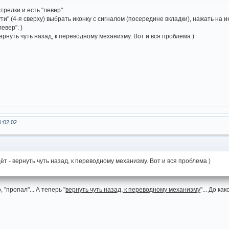
трелки и есть "левер".
ти" (4-я сверху) выбрать иконку с сигналом (посередине вкладки), нажать на и
евер". )
вернуть чуть назад, к переводному механизму. Вот и вся проблема )
1:02:02
ёт - вернуть чуть назад, к переводному механизму. Вот и вся проблема )
 "пропал"... А теперь "
вернуть чуть назад, к переводному механизму
"... До к