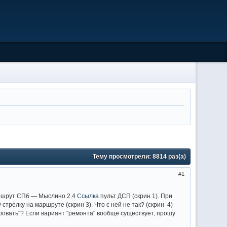
Тему просмотрели:
8814
раз(а)
1
аршрут СПб — Мыслино 2.4
Ссылка
пульт ДСП (скрин 1). При
 стрелку на маршруте (скрин 3). Что с ней не так? (скрин 4)
ировать"? Если вариант "ремонта" вообще существует, прошу