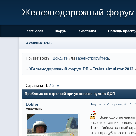
Железнодорожный форум
TeamSpeak
Форум
Участники
Помощь проект
Активные темы
Привет, Гость!
Войдите
или
зарегистрируйтесь
.
»
Железнодорожный форум РП
»
Trainz simulator 2012
Страница:
1
2
3
»
Проблема со стрелкой при установке пульта ДСП
Boblon
Поделиться
1 апреля, 2017г. 0
Участник
Всем однополчанам (
расчёте станций в свойства
Что за "обязательный огр
ответ продублировать скр