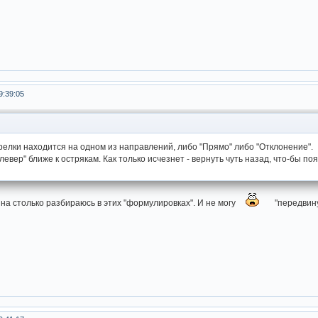
9:39:05
релки находится на одном из направлений, либо "Прямо" либо "Отклонение".
евер" ближе к острякам. Как только исчезнет - вернуть чуть назад, что-бы по
на столько разбираюсь в этих "формулировках". И не могу
"передвинут