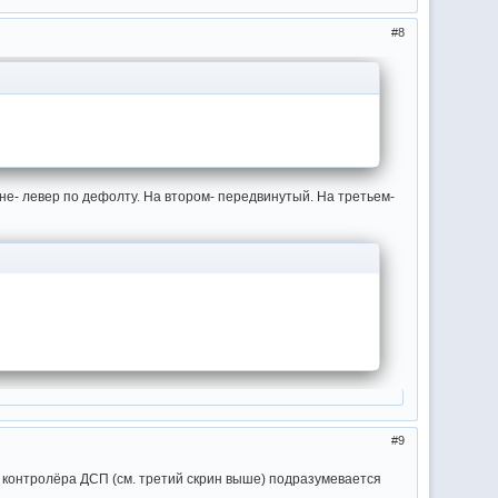
8
ине- левер по дефолту. На втором- передвинутый. На третьем-
9
в контролёра ДСП (см. третий скрин выше) подразумевается