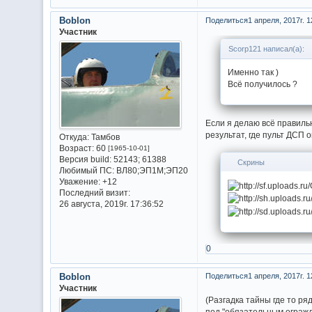
Boblon
Поделиться
1 апреля, 2017г. 1
Участник
Scorp121 написал(а):
Именно так )
Всё получилось ?
Если я делаю всё правильн
результат, где пульт ДСП о
Откуда:
Тамбов
Возраст:
60
[1965-10-01]
Версия build:
52143; 61388
Скрины
Любимый ПС:
ВЛ80;ЭП1М;ЭП20
Уважение:
+12
Последний визит:
26 августа, 2019г. 17:36:52
0
Boblon
Поделиться
1 апреля, 2017г. 1
Участник
(Разгадка тайны где то р
под "
обязательным ограж