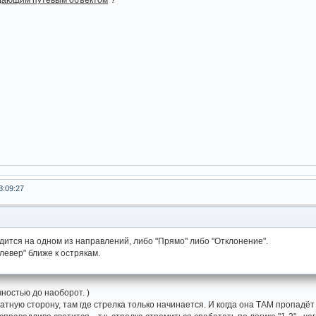
3:09:27
одится на одном из направлений, либо "Прямо" либо "Отклонение".
левер" ближе к острякам.
чностью до наоборот. )
атную сторону, там где стрелка только начинается. И когда она ТАМ пропадёт 