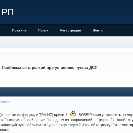
 РП
у
Правила
Поиск
Регистрация
Войти
»
Проблема со стрелкой при установке пульта ДСП
9:26:52
коллегам по форуму и TRAINZ) привет!
SOS!!! Решил установить на м
х "выскочило" сообщение: "На одном из направлений....." (скрин 2). Нашёл эту
аждающий путевой элемент" у неё отсутствует? И как её (стрелку) "отремонт
инами.