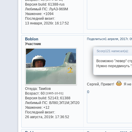
Версия build:
61388-rus
Любимый ПС:
ЛуАЗ-969М
Уважение:
+1094
Последний визит:
13 января, 2026г. 16:17:52
Boblon
Поделиться
1 апреля, 2017г. 0
Участник
Scorp121 написал(а):
Возможно "левер" ст
Нужно передвинуть "л
Сергей, Привет!
Я не 
Откуда:
Тамбов
0
Возраст:
60
[1965-10-01]
Версия build:
52143; 61388
Любимый ПС:
ВЛ80;ЭП1М;ЭП20
Уважение:
+12
Последний визит:
26 августа, 2019г. 17:36:52