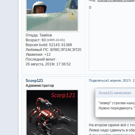
0
Откуда:
Тамбов
Возраст:
60
[1965-10-01]
Версия build:
52143; 61388
Любимый ПС:
ВЛ80;ЭП1М;ЭП20
Уважение:
+12
Последний визит:
26 августа, 2019г. 17:36:52
Scorp121
Поделиться
1 апреля, 2017г. 1
Администратор
Scorp121 написал(а):
"левер" стрелки нах
Нужно передвинуть "
На втором скрине всё с то
Левер надо сдвинуть в обр