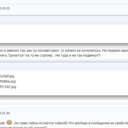
2:43:23
о и именно так, как ты посоветовал- то ничего не получилось. На первом скр
пять "ругается" на ту же стрелку... Не туда и не так подвинул?
2:51:30
ядом
, но сама тайна остаётся тайной) Что вообще в сообщении из свойст
дающим путевым объектом
"?