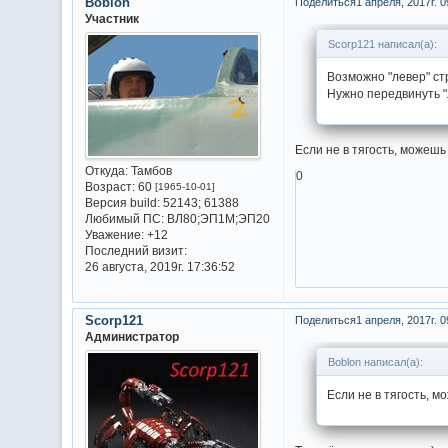
Boblon
Поделиться
1 апреля, 2017г. 0
Участник
Scorp121 написал(а):
Возможно "левер" ст
Нужно передвинуть "л
Если не в тягость, можешь
Откуда:
Тамбов
0
Возраст:
60
[1965-10-01]
Версия build:
52143; 61388
Любимый ПС:
ВЛ80;ЭП1М;ЭП20
Уважение:
+12
Последний визит:
26 августа, 2019г. 17:36:52
Scorp121
Поделиться
1 апреля, 2017г. 0
Администратор
Boblon написал(а):
Если не в тягость, м