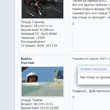
Так всё на скринах есть )
Вот эти "красно-зелёная" с
Нужно открыть вкладку "Пу
переместить этот самый "л
Как только он пропадёт - 
Откуда:
Саратов
0
Возраст:
49
[1976-11-11]
Версия build:
61388-rus
Любимый ПС:
ЛуАЗ-969М
Уважение:
+1094
Последний визит:
13 января, 2026г. 16:17:52
Boblon
Поделиться
1 апреля, 2017г. 1
Участник
Scorp121 написал(а):
Как только он пропад
Подвинул... Действительно,
0
Откуда:
Тамбов
Возраст:
60
[1965-10-01]
Версия build:
52143; 61388