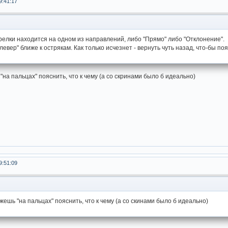
9:41:17
релки находится на одном из направлений, либо "Прямо" либо "Отклонение".
евер" ближе к острякам. Как только исчезнет - вернуть чуть назад, что-бы по
 "на пальцах" пояснить, что к чему (а со скринами было б идеально)
9:51:09
ожешь "на пальцах" пояснить, что к чему (а со скинами было б идеально)