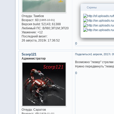
Скрины
Откуда:
Тамбов
Возраст:
60
[1965-10-01]
Версия build:
52143; 61388
Любимый ПС:
ВЛ80;ЭП1М;ЭП20
Уважение:
+12
Последний визит:
26 августа, 2019г. 17:36:52
0
Scorp121
Поделиться
1 апреля, 2017г. 0
Администратор
Возможно "левер" стрелки
Нужно передвинуть "левер"
0
Откуда:
Саратов
Возраст:
49
[1976-11-11]