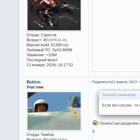
Откуда:
Саратов
Возраст:
49
[1976-11-11]
Версия build:
61388-rus
Любимый ПС:
ЛуАЗ-969М
Уважение:
+1094
Последний визит:
13 января, 2026г. 16:17:52
Boblon
Поделиться
13 апреля, 2017г. 
Участник
Scorp121 написал(а):
Если без сессии - то
Полностью разделяю мн
0
Откуда:
Тамбов
Возраст:
60
[1965-10-01]