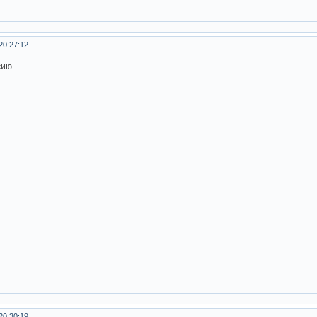
20:27:12
сию
20:30:19