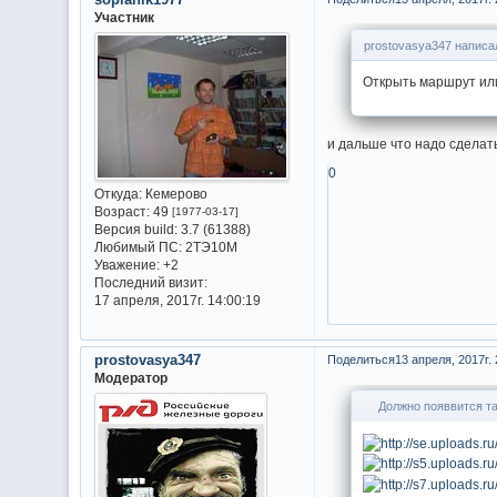
Участник
prostovasya347 написал
Открыть маршрут ил
и дальше что надо сделат
0
Откуда:
Кемерово
Возраст:
49
[1977-03-17]
Версия build:
3.7 (61388)
Любимый ПС:
2ТЭ10М
Уважение:
+2
Последний визит:
17 апреля, 2017г. 14:00:19
prostovasya347
Поделиться
13 апреля, 2017г. 
Модератор
Должно появвится та