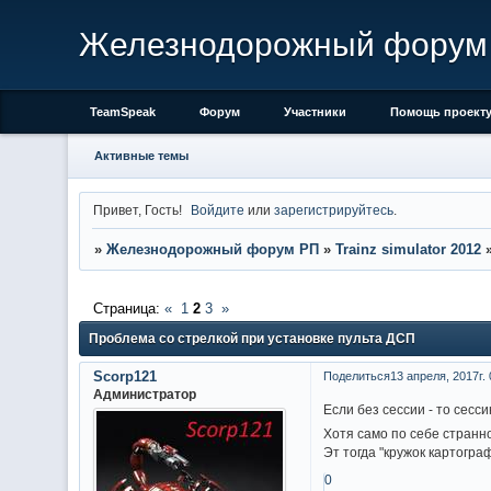
Железнодорожный форум
TeamSpeak
Форум
Участники
Помощь проект
Активные темы
Привет, Гость!
Войдите
или
зарегистрируйтесь
.
»
Железнодорожный форум РП
»
Trainz simulator 2012
Страница:
«
1
2
3
»
Проблема со стрелкой при установке пульта ДСП
Scorp121
Поделиться
13 апреля, 2017г. 
Администратор
Если без сессии - то сесс
Хотя само по себе странн
Эт тогда "кружок картограф
0