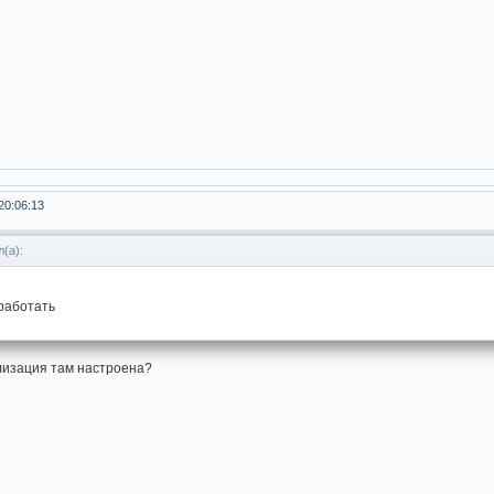
20:06:13
(а):
работать
ализация там настроена?