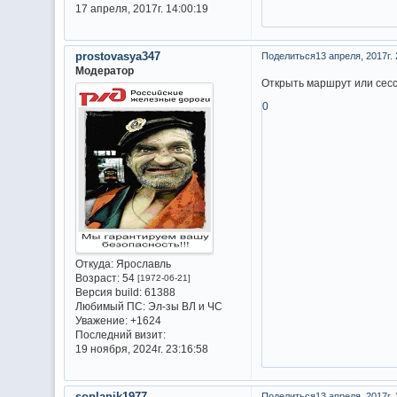
17 апреля, 2017г. 14:00:19
prostovasya347
Поделиться
13 апреля, 2017г. 
Модератор
Открыть маршрут или сес
0
Откуда:
Ярославль
Возраст:
54
[1972-06-21]
Версия build:
61388
Любимый ПС:
Эл-зы ВЛ и ЧС
Уважение:
+1624
Последний визит:
19 ноября, 2024г. 23:16:58
soplanik1977
Поделиться
13 апреля, 2017г. 