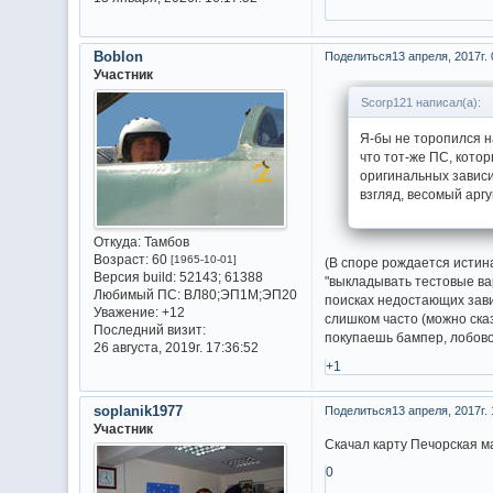
Boblon
Поделиться
13 апреля, 2017г. 
Участник
Scorp121 написал(а):
Я-бы не торопился н
что тот-же ПС, котор
оригинальных зависи
взгляд, весомый арг
Откуда:
Тамбов
Возраст:
60
[1965-10-01]
(В споре рождается исти
Версия build:
52143; 61388
"выкладывать тестовые вар
Любимый ПС:
ВЛ80;ЭП1М;ЭП20
поисках недостающих зави
Уважение:
+12
слишком часто (можно сказ
Последний визит:
покупаешь бампер, лобовое
26 августа, 2019г. 17:36:52
+1
soplanik1977
Поделиться
13 апреля, 2017г. 
Участник
Cкачал карту Печорская м
0