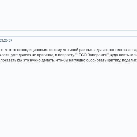
03:25:37
ть что-то некондиционным, потому-что иной раз выкладываются тестовые ва
 сети, уже далеко не оригинал, а попросту "LEGO-Запорожец", куда навтыкал
и показать как это нужно делать. Что-бы наглядно обосновать критику, подел