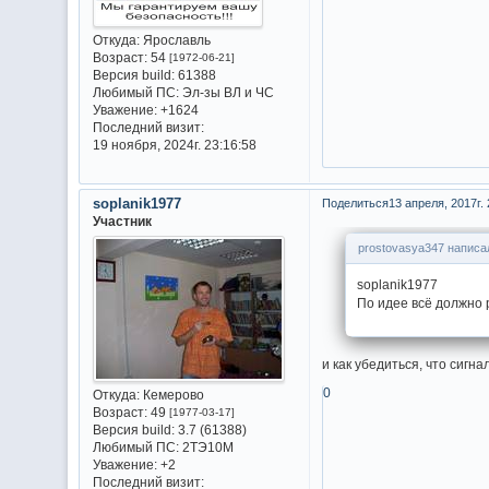
Откуда:
Ярославль
Возраст:
54
[1972-06-21]
Версия build:
61388
Любимый ПС:
Эл-зы ВЛ и ЧС
Уважение:
+1624
Последний визит:
19 ноября, 2024г. 23:16:58
soplanik1977
Поделиться
13 апреля, 2017г. 
Участник
prostovasya347 написал
soplanik1977
По идее всё должно 
и как убедиться, что сигн
0
Откуда:
Кемерово
Возраст:
49
[1977-03-17]
Версия build:
3.7 (61388)
Любимый ПС:
2ТЭ10М
Уважение:
+2
Последний визит: