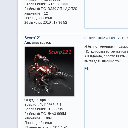
Версия build:
52143; 61388
Любимый ПС:
ВЛ80;ЭП1М;ЭП20
Уважение:
+12
Последний визит:
26 августа, 2019г. 17:36:52
Scorp121
Поделиться
13 апреля, 2017г. 
Администратор
Я-бы не торопился называ
ПС, который встречается в
А в идеале, просто взять 
выглядеть именно так.
+1
Откуда:
Саратов
Возраст:
49
[1976-11-11]
Версия build:
61388-rus
Любимый ПС:
ЛуАЗ-969М
Уважение:
+1094
Последний визит:
13 января, 2026г. 16:17:52