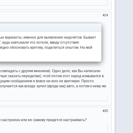
24
вые варианты, именно для выявления недочётов. Бывает
, куда навтыкали что хотели, ввиду отсутствия
глядно обосновать критику, поделиться опытом. На мой
овпадать с другим мнением). Одно дело, как Вы написали-
учше сказать переделки), чтоб потом этот народ измывался в
дущим сообщением я вовсе ни кого не критикую. Просто
чается как всегда: купил (вроде как) авто, а потом к нему же
25
е настроена или ее самому придется настраивать?