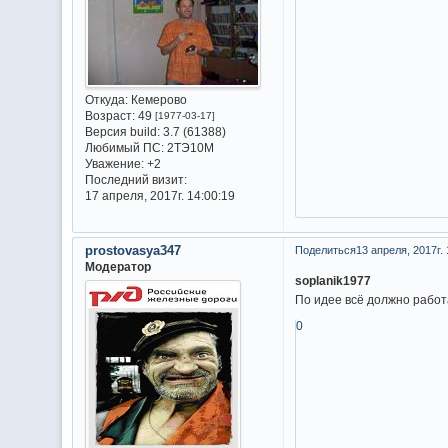
Откуда:
Кемерово
Возраст:
49
[1977-03-17]
Версия build:
3.7 (61388)
Любимый ПС:
2ТЭ10М
Уважение:
+2
Последний визит:
17 апреля, 2017г. 14:00:19
prostovasya347
Поделиться
13 апреля, 2017г. 
Модератор
soplanik1977
По идее всё должно рабо
0