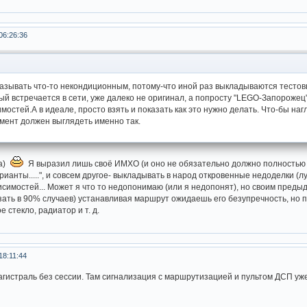
06:26:36
азывать что-то некондиционным, потому-что иной раз выкладываются тесто
ый встречается в сети, уже далеко не оригинал, а попросту "LEGO-Запорожец"
мостей.А в идеале, просто взять и показать как это нужно делать. Что-бы на
умент должен выглядеть именно так.
на)
Я выразил лишь своё ИМХО (и оно не обязательно должно полностью с
ианты.....", и совсем другое- выкладывать в народ откровенные недоделки (л
симостей... Может я что то недопонимаю (или я недопонят), но своим преды
ать в 90% случаев) устанавливая маршрут ожидаешь его безупречность, но полу
 стекло, радиатор и т. д.
18:11:44
агистраль без сессии. Там сигнализация с маршрутизацией и пультом ДСП уж