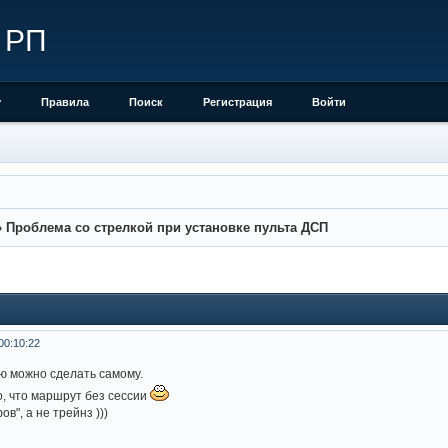
 РП
у
Правила
Поиск
Регистрация
Войти
»
Проблема со стрелкой при установке пульта ДСП
00:10:22
ию можно сделать самому.
о, что маршрут без сессии
ов", а не трейнз )))