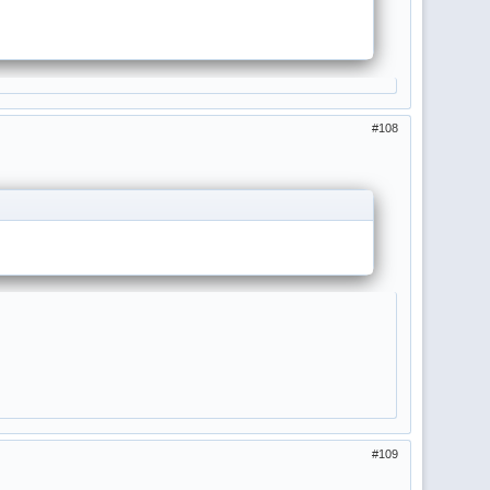
108
109