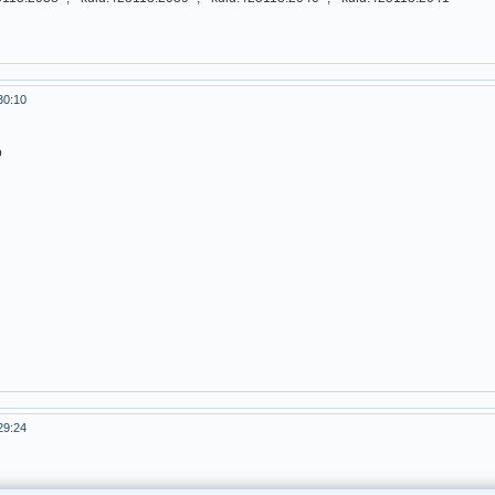
30:10
о
29:24