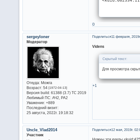
<kuid:602334:11
0
sergeyloner
Поделиться
11 февраля, 2019г
Модератор
Videns
Скрытый текст:
Для просмотра скрыт
Откуда:
Можга
+1
Возраст:
54
[1972-04-13]
Версия build:
61388 (3.7) ТС 2019
Любимый ПС:
АЧ2, РА2
Уважение:
+889
Последний визит:
25 августа, 2022г. 19:18:32
Uncle_Vlad2014
Поделиться
12 мая, 2019г. 02:
Участник
Нужны эти куиды <kuid:425