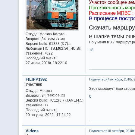
Участок сообщением
Протяженность марш
Расписание МПВС : 
В процессе постро
Скачать маршру
Откуда:
Москва-Калуга...
В шапке темы оши
Возраст:
34
[1992-01-15]
Но у меня в 3.7 маршрут ра
Версия build:
61388 (3.7)...
Любимый ПС:
ТЭ,М62,ЭП,ЧС,ВЛ
+8
Уважение:
+822
Последний визит:
27 июля, 2018г. 18:22:10
FILIPP1992
Поделиться
7 октября, 2018г. 
Участник
Этот маршрут! Еще строи
Откуда:
Москва
Возраст:
34
[1992-01-12]
0
Версия build:
TC12(3.7),TANE(4.5)
Уважение:
+7
Последний визит:
20 августа, 2022г. 17:24:22
Videns
Поделиться
18 октября, 2018г.