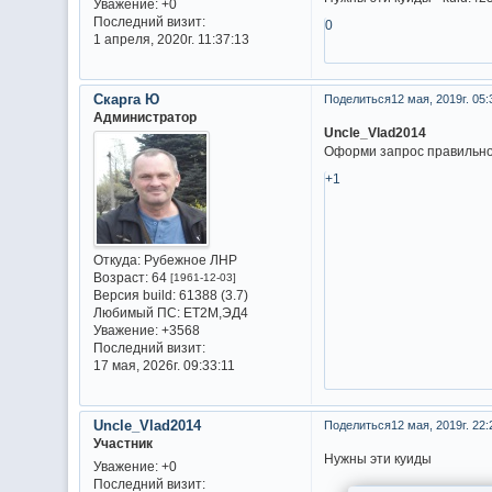
Уважение:
+0
Последний визит:
0
1 апреля, 2020г. 11:37:13
Скарга Ю
Поделиться
12 мая, 2019г. 05:
Администратор
Uncle_Vlad2014
Оформи запрос правильн
+1
Откуда:
Рубежное ЛНР
Возраст:
64
[1961-12-03]
Версия build:
61388 (3.7)
Любимый ПС:
ET2M,ЭД4
Уважение:
+3568
Последний визит:
17 мая, 2026г. 09:33:11
Uncle_Vlad2014
Поделиться
12 мая, 2019г. 22:
Участник
Нужны эти куиды
Уважение:
+0
Последний визит: