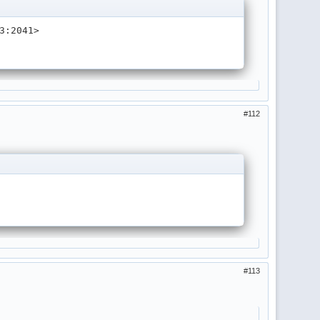
3:2041>
112
рте
113