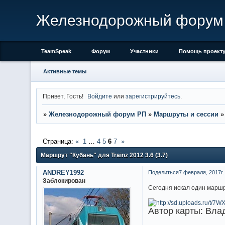
Железнодорожный форум
TeamSpeak
Форум
Участники
Помощь проект
Активные темы
Привет, Гость!
Войдите
или
зарегистрируйтесь
.
»
Железнодорожный форум РП
»
Маршруты и сессии
Страница:
«
1
…
4
5
6
7
»
Маршрут "Кубань" для Trainz 2012 3.6 (3.7)
ANDREY1992
Поделиться
7 февраля, 2017г.
Заблокирован
Сегодня искал один маршру
Автор карты: Вла