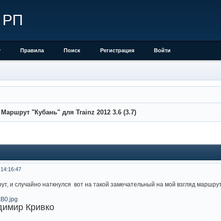
 РП
у
Правила
Поиск
Регистрация
Войти
»
Маршрут "Кубань" для Trainz 2012 3.6 (3.7)
 14:16:47
т, и случайно наткнулся вот на такой замечательный на мой взгляд маршрут дл
димир Кривко