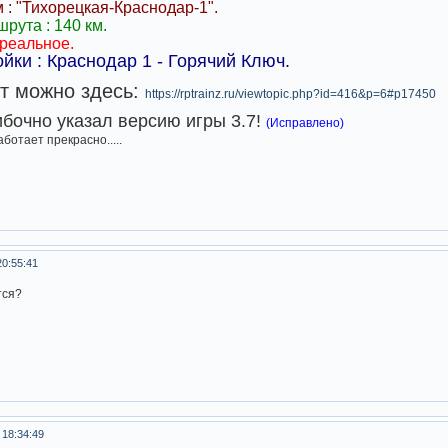
 : "Тихорецкая-Краснодар-1".
рута : 140 км.
реальное.
йки : Краснодар 1 - Горячий Ключ.
т можно здесь:
https://rptrainz.ru/viewtopic.php?id=416&p=6#p17450
бочно указал версию игры 3.7!
(Исправлено)
ботает прекрасно.....
20:55:41
тся?
 18:34:49