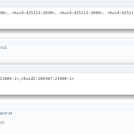
38>, <kuid:425113:2039>, <kuid:425113:2040>, <kuid:42511
19:21
 ка
21089:1>,<kuid2:284367:21090:1> 
18:47:34
ут?