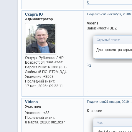
0
Скарга Ю
Поделиться
19 октября, 2018г.
Администратор
Videns
Зависимости BDZ
Скрытый текст:
Для просмотра скрыт
Откуда:
Рубежное ЛНР
Возраст:
64
[1961-12-03]
+2
Версия build:
61388 (3.7)
Любимый ПС:
ET2M,ЭД4
Уважение:
+3568
Последний визит:
17 мая, 2026г. 09:33:11
Videns
Поделиться
21 января, 2019г. 
Участник
К
Уважение:
+83
Последний визит:
8 марта, 2026г. 08:19:37
Код: