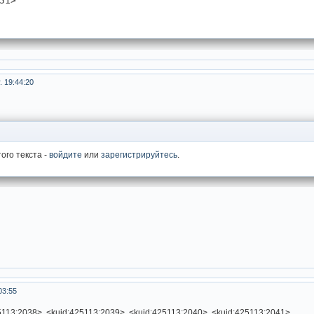
51>
. 19:44:20
ого текста -
войдите
или
зарегистрируйтесь
.
03:55
113:2038>, <kuid:425113:2039>, <kuid:425113:2040>, <kuid:425113:2041>