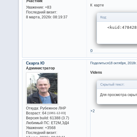
Участник
К карте
Уважение:
+83
Последний визит:
8 марта, 2026г. 08:19:37
Код:
   <kuid:478428
0
Скарга Ю
Поделиться
18 октября, 2018г.
Администратор
Videns
Скрытый текст:
Для просмотра скрыт
Откуда:
Рубежное ЛНР
+2
Возраст:
64
[1961-12-03]
Версия build:
61388 (3.7)
Любимый ПС:
ET2M,ЭД4
Уважение:
+3568
Последний визит: