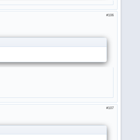
106
107
сии