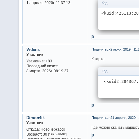
1 апреля, 2020г. 11:37:13
Код:
<kuid:425113:20
0
Videns
Поделиться
2 июня, 2019г. 11:
Участник
К
Уважение:
+83
Последний визит:
8 марта, 2026г. 08:19:37
Код:
 <kuid2:284367:
0
Dimon4ik
Поделиться
21 апреля, 2020г. 
Участник
Где можно скачать маршр
Откуда:
Новочеркасск
Возраст:
30
[1995-10-02]
0