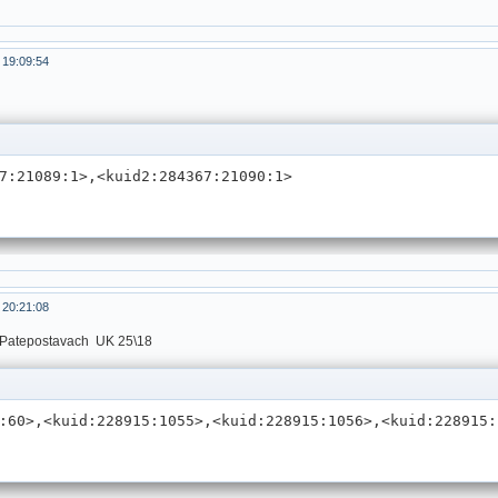
 19:09:54
7:21089:1>,<kuid2:284367:21090:1>     
 20:21:08
Patepostavach UK 25\18
:60>,<kuid:228915:1055>,<kuid:228915:1056>,<kuid:228915: