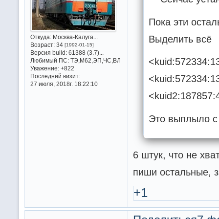
Пока эти оста
Выделить всё
Откуда:
Москва-Калуга...
Возраст:
34
[1992-01-15]
Версия build:
61388 (3.7)...
<kuid:572334:1
Любимый ПС:
ТЭ,М62,ЭП,ЧС,ВЛ
Уважение:
+822
Последний визит:
<kuid:572334:1
27 июля, 2018г. 18:22:10
<kuid2:187857:
Это выплыло с
6 штук, что не хва
пиши остальные, з
+1