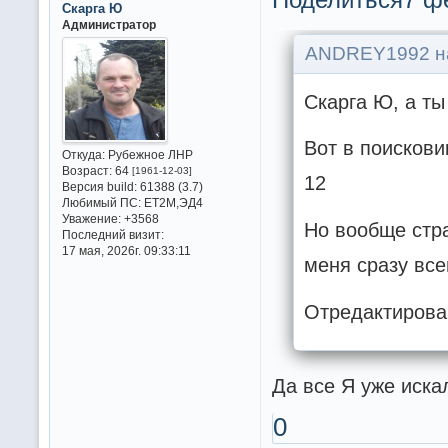
Скарга Ю
Администратор
ANDREY1992 на
Скарга Ю, а ты
Вот в поискови
Откуда:
Рубежное ЛНР
Возраст:
64
[1961-12-03]
12
Версия build:
61388 (3.7)
Любимый ПС:
ET2M,ЭД4
Уважение:
+3568
Но вообще стра
Последний визит:
17 мая, 2026г. 09:33:11
меня сразу всег
Отредактирова
Да все Я уже иска
0