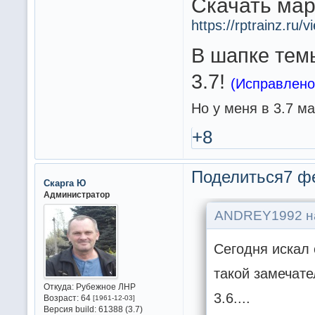
Скачать мар
https://rptrainz.r
В шапке тем
3.7!
(Исправлено
Но у меня в 3.7 ма
+8
Поделиться
7 ф
Скарга Ю
Администратор
ANDREY1992 на
Сегодня искал 
такой замечате
Откуда:
Рубежное ЛНР
3.6....
Возраст:
64
[1961-12-03]
Версия build:
61388 (3.7)