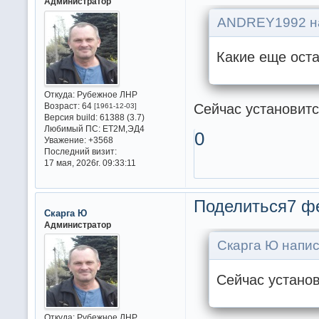
Администратор
ANDREY1992 на
Какие еще ост
Откуда:
Рубежное ЛНР
Сейчас установит
Возраст:
64
[1961-12-03]
Версия build:
61388 (3.7)
Любимый ПС:
ET2M,ЭД4
0
Уважение:
+3568
Последний визит:
17 мая, 2026г. 09:33:11
Поделиться
7 ф
Скарга Ю
Администратор
Скарга Ю напис
Сейчас устано
Откуда:
Рубежное ЛНР