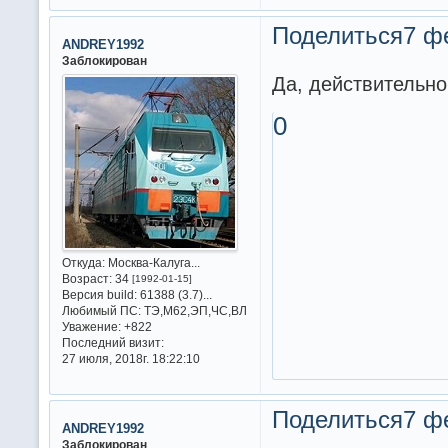
Поделиться
7 ф
ANDREY1992
Заблокирован
Да, действительно 
0
Откуда:
Москва-Калуга...
Возраст:
34
[1992-01-15]
Версия build:
61388 (3.7)...
Любимый ПС:
ТЭ,М62,ЭП,ЧС,ВЛ
Уважение:
+822
Последний визит:
27 июля, 2018г. 18:22:10
Поделиться
7 ф
ANDREY1992
Заблокирован