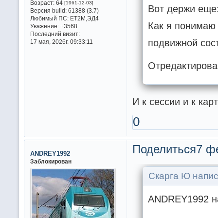
Возраст:
64
[1961-12-03]
Вот держи еще:
Версия build:
61388 (3.7)
Любимый ПС:
ET2M,ЭД4
Как я понимаю 
Уважение:
+3568
Последний визит:
подвижной сост
17 мая, 2026г. 09:33:11
Отредактирова
И к сессии и к кар
0
Поделиться
7 ф
ANDREY1992
Заблокирован
Скарга Ю напис
ANDREY1992 на