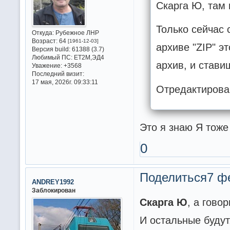
Скарга Ю, там 
Только сейчас 
Откуда:
Рубежное ЛНР
Возраст:
64
[1961-12-03]
архиве "ZIP" э
Версия build:
61388 (3.7)
Любимый ПС:
ET2M,ЭД4
архив, и стави
Уважение:
+3568
Последний визит:
17 мая, 2026г. 09:33:11
Отредактирова
Это я знаю Я тоже
0
Поделиться
7 ф
ANDREY1992
Заблокирован
Скарга Ю
, а гово
И остальные будут