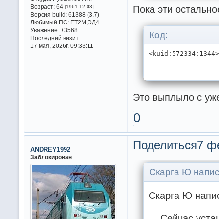
Пока эти остальн
Возраст:
64
[1961-12-03]
Версия build:
61388 (3.7)
Любимый ПС:
ET2M,ЭД4
Уважение:
+3568
Код:
Последний визит:
17 мая, 2026г. 09:33:11
<kuid:572334:1344
Это выплыло с уже
0
Поделиться
7 ф
ANDREY1992
Заблокирован
Скарга Ю напис
Скарга Ю напис
Сейчас устан