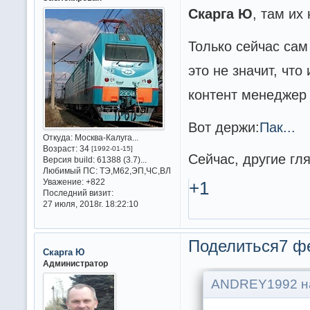
Скарга Ю
, там их
Только сейчас сам
это не значит, что
контент менеджер 
Вот держи:
Пак...
Откуда:
Москва-Калуга...
Возраст:
34
[1992-01-15]
Сейчас, другие гля
Версия build:
61388 (3.7)...
Любимый ПС:
ТЭ,М62,ЭП,ЧС,ВЛ
Уважение:
+822
+1
Последний визит:
27 июля, 2018г. 18:22:10
Поделиться
7 ф
Скарга Ю
Администратор
ANDREY1992 на