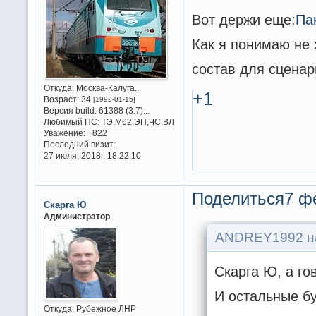
Вот держи еще:
Пак
Как я понимаю не 
состав для сценари
Откуда:
Москва-Калуга...
+1
Возраст:
34
[1992-01-15]
Версия build:
61388 (3.7)...
Любимый ПС:
ТЭ,М62,ЭП,ЧС,ВЛ
Уважение:
+822
Последний визит:
27 июля, 2018г. 18:22:10
Поделиться
7 ф
Скарга Ю
Администратор
ANDREY1992 на
Скарга Ю, а го
И остальные бу
Откуда:
Рубежное ЛНР