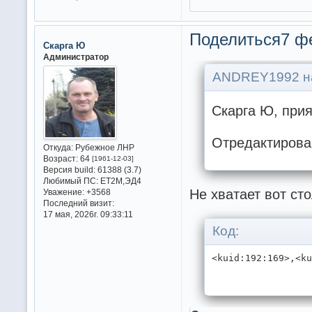
Поделиться
7 ф
Скарга Ю
Администратор
ANDREY1992 на
Скарга Ю, прия
Отредактирова
Откуда:
Рубежное ЛНР
Возраст:
64
[1961-12-03]
Версия build:
61388 (3.7)
Любимый ПС:
ET2M,ЭД4
Не хватает вот ст
Уважение:
+3568
Последний визит:
17 мая, 2026г. 09:33:11
Код:
<kuid:192:169>,<k