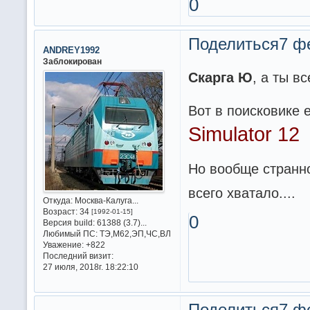
0
Поделиться
7 ф
ANDREY1992
Заблокирован
Скарга Ю
, а ты в
Вот в поисковике е
Simulator 12
Но вообще странно
всего хватало....
Откуда:
Москва-Калуга...
Возраст:
34
[1992-01-15]
0
Версия build:
61388 (3.7)...
Любимый ПС:
ТЭ,М62,ЭП,ЧС,ВЛ
Уважение:
+822
Последний визит:
27 июля, 2018г. 18:22:10
Поделиться
7 ф