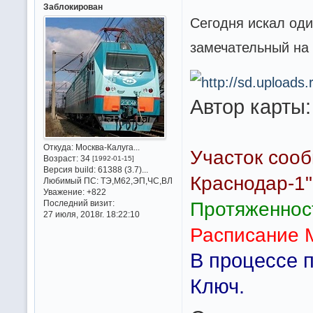
Заблокирован
Сегодня искал оди
замечательный на м
Автор карты
Откуда:
Москва-Калуга...
Участок сооб
Возраст:
34
[1992-01-15]
Версия build:
61388 (3.7)...
Краснодар-1"
Любимый ПС:
ТЭ,М62,ЭП,ЧС,ВЛ
Уважение:
+822
Последний визит:
Протяженност
27 июля, 2018г. 18:22:10
Расписание 
В процессе п
Ключ.