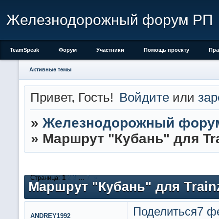
Железнодорожный форум РП
TeamSpeak
Форум
Участники
Помощь проекту
Пра
Активные темы
Привет, Гость!
Войдите
или
зар
»
Железнодорожный фору
»
Маршрут "Кубань" для Trai
Страница:
1
2
3
…
7
»
Маршрут "Кубань" для Trainz 
Поделиться
7 ф
ANDREY1992