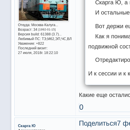
Скарга Ю, а г
И остальные б
Вот держи еще
Откуда:
Москва-Калуга...
Возраст:
34
[1992-01-15]
Версия build:
61388 (3.7)...
Как я понимаю 
Любимый ПС:
ТЭ,М62,ЭП,ЧС,ВЛ
Уважение:
+822
подвижной сост
Последний визит:
27 июля, 2018г. 18:22:10
Отредактиров
И к сессии и к 
Какие еще остали
0
Поделиться
7 ф
Скарга Ю