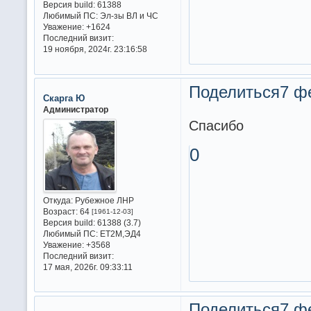
Версия build:
61388
Любимый ПС:
Эл-зы ВЛ и ЧС
Уважение:
+1624
Последний визит:
19 ноября, 2024г. 23:16:58
Поделиться
7 ф
Скарга Ю
Администратор
Спасибо
0
Откуда:
Рубежное ЛНР
Возраст:
64
[1961-12-03]
Версия build:
61388 (3.7)
Любимый ПС:
ET2M,ЭД4
Уважение:
+3568
Последний визит:
17 мая, 2026г. 09:33:11
Поделиться
7 ф