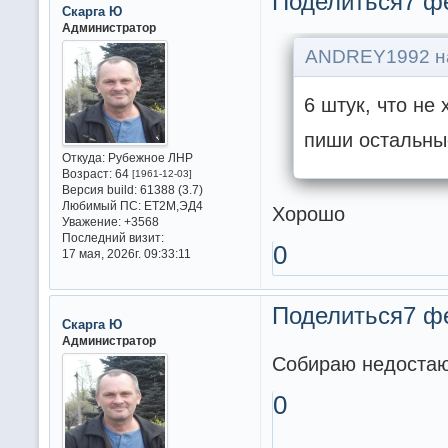
Поделиться
7 фе
Скарга Ю
Администратор
ANDREY1992 на
6 штук, что не
пиши остальные
Откуда:
Рубежное ЛНР
Возраст:
64
[1961-12-03]
Версия build:
61388 (3.7)
Любимый ПС:
ET2M,ЭД4
Хорошо
Уважение:
+3568
Последний визит:
0
17 мая, 2026г. 09:33:11
Поделиться
7 ф
Скарга Ю
Администратор
Собираю недостаю
0