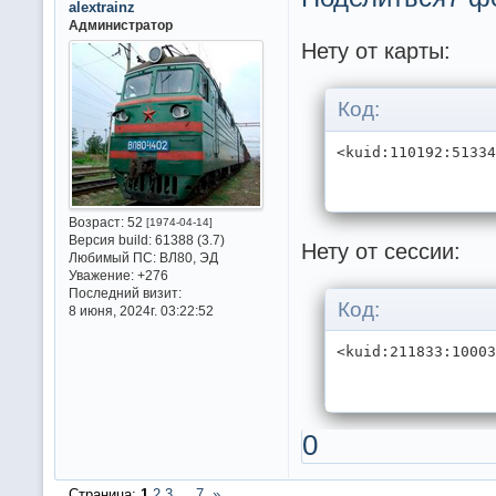
alextrainz
Администратор
Нету от карты:
Код:
<kuid:110192:5133
Возраст:
52
[1974-04-14]
Версия build:
61388 (3.7)
Нету от сессии:
Любимый ПС:
ВЛ80, ЭД
Уважение:
+276
Последний визит:
Код:
8 июня, 2024г. 03:22:52
<kuid:211833:1000
0
Страница:
1
2
3
…
7
»