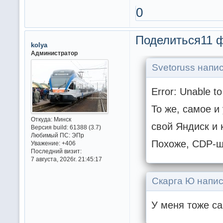
0
Поделиться
11 
kolya
Администратор
Svetoruss напис
Error: Unable to
То же, самое и
Откуда:
Минск
свой Яндиск и 
Версия build:
61388 (3.7)
Любимый ПС:
ЭПр
Похоже, CDP-ш
Уважение:
+406
Последний визит:
7 августа, 2026г. 21:45:17
Скарга Ю напис
У меня тоже с