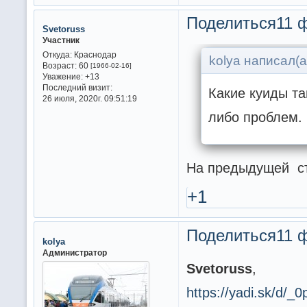
Поделиться
11 
Svetoruss
Участник
Откуда:
Краснодар
kolya написал(а
Возраст:
60
[1966-02-16]
Уважение:
+13
Последний визит:
Какие куиды та
26 июля, 2020г. 09:51:19
либо проблем.
На предыдущей ст
+1
Поделиться
11 
kolya
Администратор
Svetoruss
,
https://yadi.sk/d/