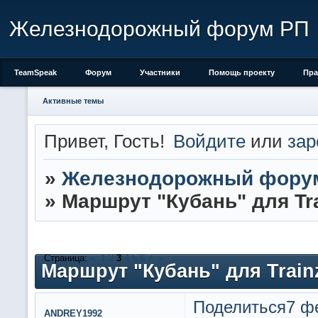
Железнодорожный форум РП
TeamSpeak
Форум
Участники
Помощь проекту
Пра
Активные темы
Привет, Гость!
Войдите
или
зар
»
Железнодорожный фору
»
Маршрут "Кубань" для Trai
Страница:
«
1
2
3
4
5
6
7
»
Маршрут "Кубань" для Trainz 
Поделиться
7 ф
ANDREY1992