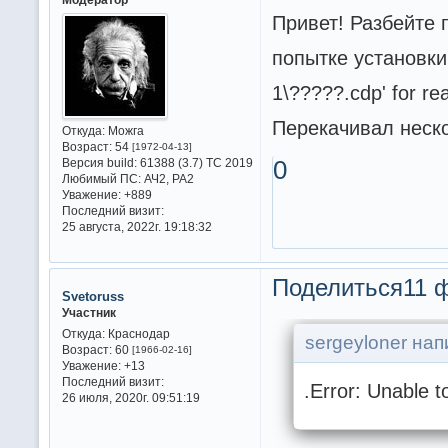
Привет! Разбейте п
попытке установки 
1\?????.cdp' for re
Перекачивал неско
Откуда:
Можга
Возраст:
54
[1972-04-13]
Версия build:
61388 (3.7) ТС 2019
0
Любимый ПС:
АЧ2, РА2
Уважение:
+889
Последний визит:
25 августа, 2022г. 19:18:32
Поделиться
11 ф
Svetoruss
Участник
Откуда:
Краснодар
sergeyloner нап
Возраст:
60
[1966-02-16]
Уважение:
+13
Последний визит:
.Error: Unable t
26 июля, 2020г. 09:51:19