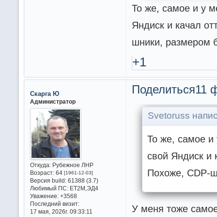
То же, самое и у 
Яндиск и качал от
шники, размером б
+1
Поделиться
11 ф
Скарга Ю
Администратор
Svetoruss напис
То же, самое и
свой Яндиск и 
Откуда:
Рубежное ЛНР
Похоже, CDP-ш
Возраст:
64
[1961-12-03]
Версия build:
61388 (3.7)
Любимый ПС:
ET2M,ЭД4
Уважение:
+3568
Последний визит:
У меня тоже само
17 мая, 2026г. 09:33:11