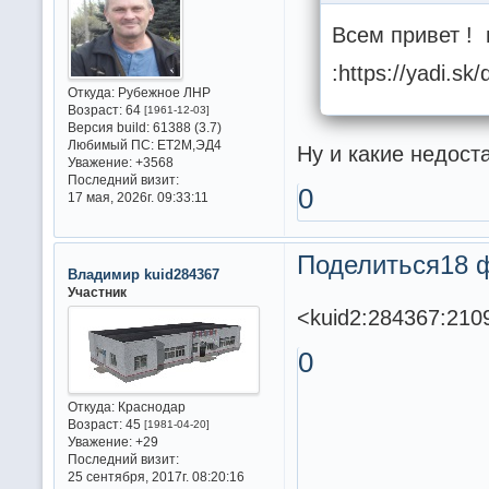
Всем привет !
:https://yadi.
Откуда:
Рубежное ЛНР
Возраст:
64
[1961-12-03]
Версия build:
61388 (3.7)
Любимый ПС:
ET2M,ЭД4
Ну и какие недос
Уважение:
+3568
Последний визит:
0
17 мая, 2026г. 09:33:11
Поделиться
18 
Владимир kuid284367
Участник
<kuid2:284367:210
0
Откуда:
Краснодар
Возраст:
45
[1981-04-20]
Уважение:
+29
Последний визит:
25 сентября, 2017г. 08:20:16