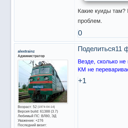
Какие куиды там? М
проблем.
0
Поделиться
11 
alextrainz
Администратор
Везде, сколько не 
КМ не переваривае
+1
Возраст:
52
[1974-04-14]
Версия build:
61388 (3.7)
Любимый ПС:
ВЛ80, ЭД
Уважение:
+276
Последний визит: