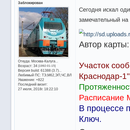
Заблокирован
Сегодня искал оди
замечательный на м
Автор карты
Откуда:
Москва-Калуга...
Участок сооб
Возраст:
34
[1992-01-15]
Версия build:
61388 (3.7)...
Краснодар-1"
Любимый ПС:
ТЭ,М62,ЭП,ЧС,ВЛ
Уважение:
+822
Последний визит:
Протяженност
27 июля, 2018г. 18:22:10
Расписание 
В процессе п
Ключ.