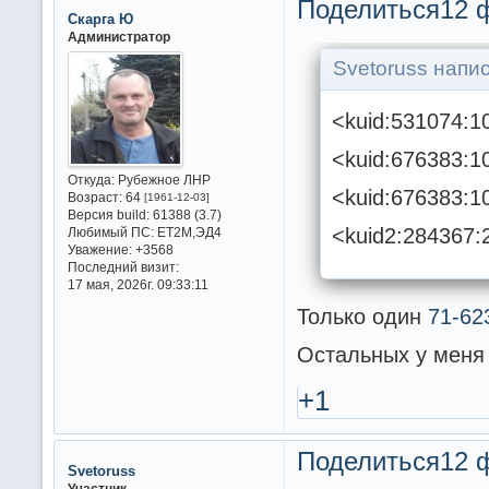
Поделиться
12 
Скарга Ю
Администратор
Svetoruss напис
<kuid:531074:1
<kuid:676383:1
Откуда:
Рубежное ЛНР
<kuid:676383:1
Возраст:
64
[1961-12-03]
Версия build:
61388 (3.7)
<kuid2:284367:
Любимый ПС:
ET2M,ЭД4
Уважение:
+3568
Последний визит:
17 мая, 2026г. 09:33:11
Только один
71-62
Остальных у меня 
+1
Поделиться
12 
Svetoruss
Участник