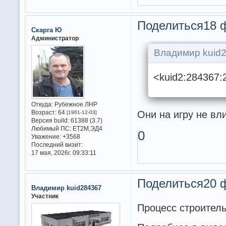
Поделиться
18 
Скарга Ю
Администратор
Владимир kuid2
<kuid2:284367:
Откуда:
Рубежное ЛНР
Они на игру не вл
Возраст:
64
[1961-12-03]
Версия build:
61388 (3.7)
Любимый ПС:
ET2M,ЭД4
0
Уважение:
+3568
Последний визит:
17 мая, 2026г. 09:33:11
Поделиться
20 
Владимир kuid284367
Участник
Процесс строитель