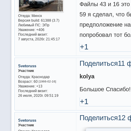
Файлы 43 и 16 это 
59 я сделал, что 
Откуда:
Минск
Версия build:
61388 (3.7)
предположение на
Любимый ПС:
ЭПр
Уважение:
+406
попробовал тот бо
Последний визит:
7 августа, 2026г. 21:45:17
+1
Поделиться
11 
Svetoruss
Участник
kolya
Откуда:
Краснодар
Возраст:
60
[1966-02-16]
Уважение:
+13
Большое Спасибо!
Последний визит:
26 июля, 2020г. 09:51:19
+1
Поделиться
12 
Svetoruss
Участник