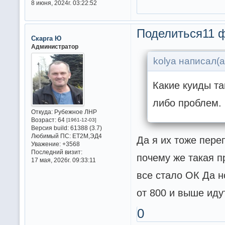
8 июня, 2024г. 03:22:52
Поделиться
11 
Скарга Ю
Администратор
kolya написал(а
Какие куиды та
либо проблем.
Откуда:
Рубежное ЛНР
Возраст:
64
[1961-12-03]
Версия build:
61388 (3.7)
Любимый ПС:
ET2M,ЭД4
Да я их тоже пере
Уважение:
+3568
Последний визит:
почему же такая 
17 мая, 2026г. 09:33:11
все стало ОК Да н
от 800 и выше иду
0