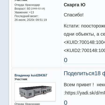
Скарга Ю
Откуда:
Краснодар
Возраст:
60
[1966-02-16]
Уважение:
+13
Спасибо!
Последний визит:
26 июля, 2020г. 09:51:19
Кстати: поосторож
одни объекты, а с
<KUID:700148:1004
<KUID2:700148:100
0
Поделиться
18 
Владимир kuid284367
Участник
Всем привет ! не
:https://yadi.sk/d
0
Откуда:
Краснодар