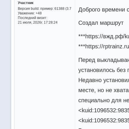
Участник
Доброго времени с
Версия build:
пример: 61388 (3.7
Уважение:
+48
Последний визит:
Создал маршрут
21 июля, 2026г. 17:28:24
***https://вжд.рф/
***https://rptrainz.
Перед выкладыван
установилось без 
Недавно установил
месте, но не хват
специально для не
<kuid:1096532:983
<kuid:1096532:983