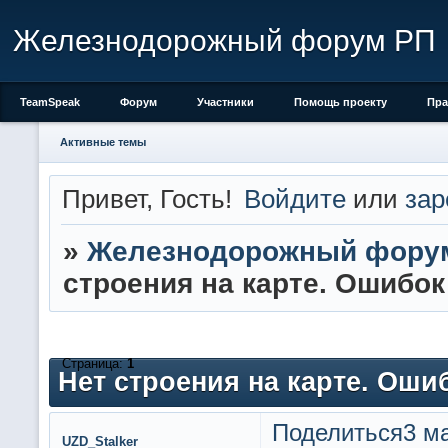
Железнодорожный форум РП
TeamSpeak
Форум
Участники
Помощь проекту
Пра
Активные темы
Привет, Гость!
Войдите
или
зар
»
Железнодорожный фору
строения на карте. Ошибок
Страница:
1
Нет строения на карте. Оши
Поделиться
3 ма
UZD_Stalker