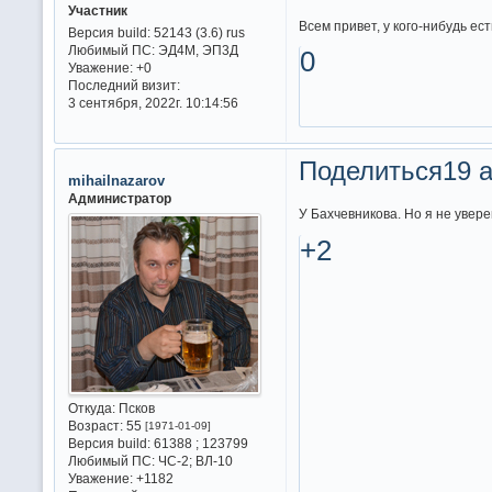
Участник
Всем привет, у кого-нибудь ес
Версия build:
52143 (3.6) rus
Любимый ПС:
ЭД4М, ЭП3Д
0
Уважение:
+0
Последний визит:
3 сентября, 2022г. 10:14:56
Поделиться
19 а
mihailnazarov
Администратор
У Бахчевникова. Но я не уверен
+2
Откуда:
Псков
Возраст:
55
[1971-01-09]
Версия build:
61388 ; 123799
Любимый ПС:
ЧС-2; ВЛ-10
Уважение:
+1182