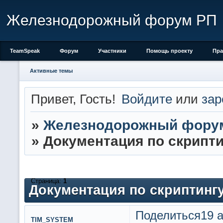
Железнодорожный форум РП
TeamSpeak
Форум
Участники
Помощь проекту
Пра
Активные темы
Привет, Гость!
Войдите
или
зар
»
Железнодорожный фору
»
Документация по скриптин
Страница:
1
Документация по скриптингу
Поделиться
19 а
TIM_SYSTEM