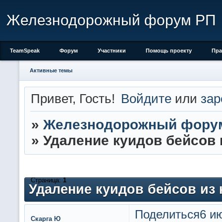
Железнодорожный форум РП
TeamSpeak
Форум
Участники
Помощь проекту
Пра
Активные темы
Привет, Гость!
Войдите
или
зар
»
Железнодорожный фору
»
Удаление куидов бейсов 
Страница:
1
Удаление куидов бейсов из
Поделиться
6 ию
Скарга Ю