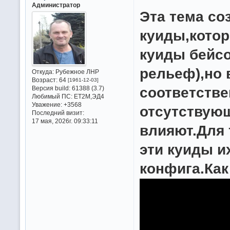
Администратор
Эта тема со
куиды,кото
куиды бейсо
рельеф),но 
Откуда:
Рубежное ЛНР
Возраст:
64
[1961-12-03]
соответстве
Версия build:
61388 (3.7)
Любимый ПС:
ET2M,ЭД4
Уважение:
+3568
отсутствующ
Последний визит:
17 мая, 2026г. 09:33:11
влияют.Для 
эти куиды и
конфига.Как