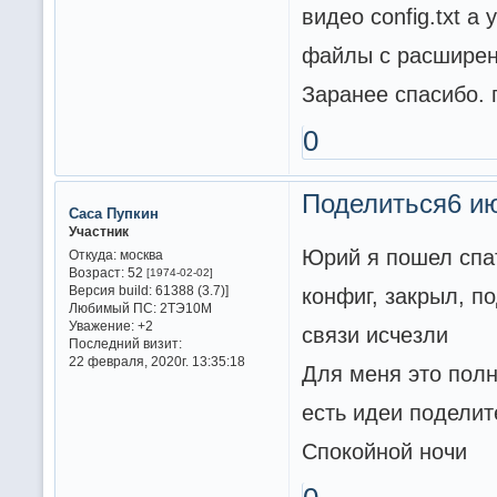
видео config.txt а
файлы с расшире
Заранее спасибо. 
0
Поделиться
6 ию
Саса Пупкин
Участник
Юрий я пошел спат
Откуда:
москва
Возраст:
52
[1974-02-02]
Версия build:
61388 (3.7)]
конфиг, закрыл, 
Любимый ПС:
2ТЭ10М
Уважение:
+2
связи исчезли
Последний визит:
22 февраля, 2020г. 13:35:18
Для меня это полн
есть идеи поделит
Спокойной ночи