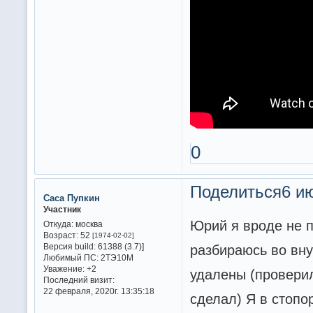
0
Поделиться
6 ию
Саса Пупкин
Участник
Юрий я вроде не п
Откуда:
москва
Возраст:
52
[1974-02-02]
Версия build:
61388 (3.7)]
разбираюсь во вну
Любимый ПС:
2ТЭ10М
Уважение:
+2
удалены (проверил
Последний визит:
22 февраля, 2020г. 13:35:18
сделал) Я в стопо