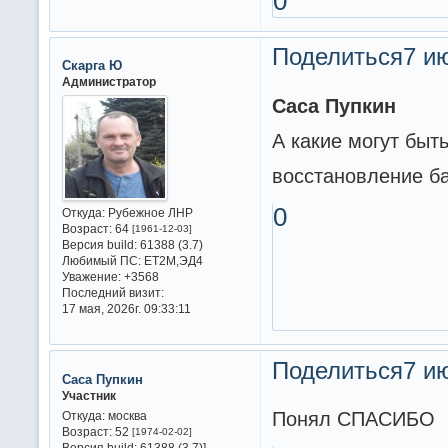
0
Поделиться
7 ию
Скарга Ю
Администратор
Саса Пупкин
А какие могут быт
восстановление ба
0
Откуда:
Рубежное ЛНР
Возраст:
64
[1961-12-03]
Версия build:
61388 (3.7)
Любимый ПС:
ET2M,ЭД4
Уважение:
+3568
Последний визит:
17 мая, 2026г. 09:33:11
Поделиться
7 ию
Саса Пупкин
Участник
Понял СПАСИБО
Откуда:
москва
Возраст:
52
[1974-02-02]
Версия build:
61388 (3.7)]