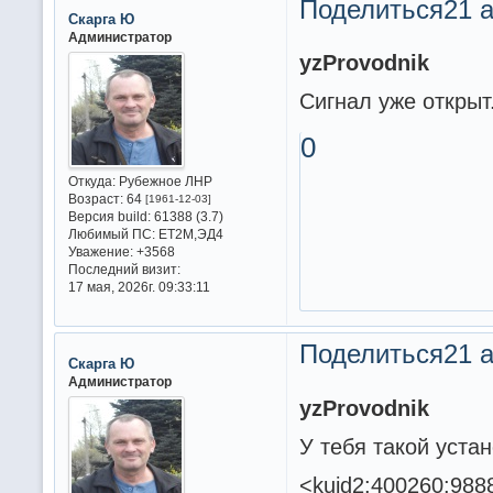
Поделиться
21 а
Скарга Ю
Администратор
yzProvodnik
Сигнал уже открыт
0
Откуда:
Рубежное ЛНР
Возраст:
64
[1961-12-03]
Версия build:
61388 (3.7)
Любимый ПС:
ET2M,ЭД4
Уважение:
+3568
Последний визит:
17 мая, 2026г. 09:33:11
Поделиться
21 а
Скарга Ю
Администратор
yzProvodnik
У тебя такой уста
<kuid2:400260:988