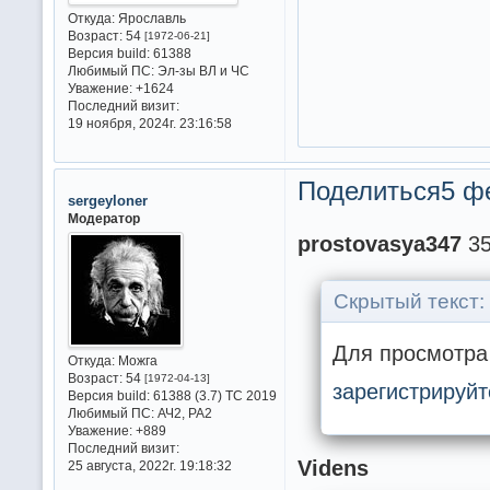
Откуда:
Ярославль
Возраст:
54
[1972-06-21]
Версия build:
61388
Любимый ПС:
Эл-зы ВЛ и ЧС
Уважение:
+1624
Последний визит:
19 ноября, 2024г. 23:16:58
Поделиться
5 ф
sergeyloner
Модератор
prostovasya347
35
Скрытый текст:
Для просмотра 
Откуда:
Можга
Возраст:
54
[1972-04-13]
зарегистрируйт
Версия build:
61388 (3.7) ТС 2019
Любимый ПС:
АЧ2, РА2
Уважение:
+889
Последний визит:
Videns
25 августа, 2022г. 19:18:32