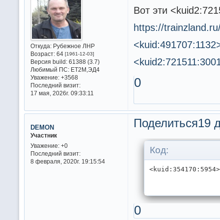
Вот эти <kuid2:72
https://trainzland.
<kuid:491707:1132
Откуда:
Рубежное ЛНР
Возраст:
64
[1961-12-03]
<kuid2:721511:300
Версия build:
61388 (3.7)
Любимый ПС:
ET2M,ЭД4
Уважение:
+3568
0
Последний визит:
17 мая, 2026г. 09:33:11
Поделиться
19 д
DEMON
Участник
Уважение:
+0
Код:
Последний визит:
8 февраля, 2020г. 19:15:54
<kuid:354170:5954
0