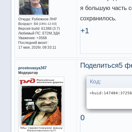
я большую часть с
сохранилось.
Откуда:
Рубежное ЛНР
Возраст:
64
[1961-12-03]
Версия build:
61388 (3.7)
+1
Любимый ПС:
ET2M,ЭД4
Уважение:
+3568
Последний визит:
17 мая, 2026г. 09:33:11
Поделиться
5 ф
prostovasya347
Модератор
Код:
<kuid:147484:3725
0