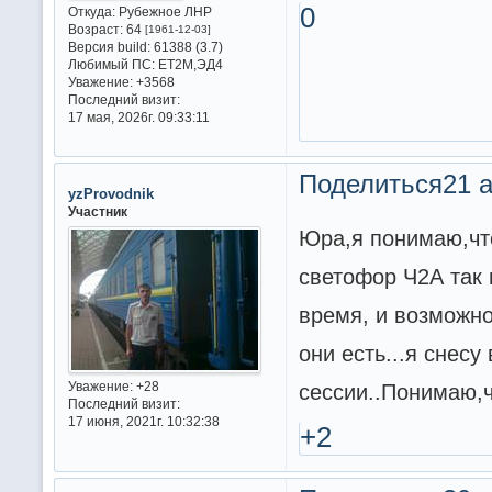
0
Откуда:
Рубежное ЛНР
Возраст:
64
[1961-12-03]
Версия build:
61388 (3.7)
Любимый ПС:
ET2M,ЭД4
Уважение:
+3568
Последний визит:
17 мая, 2026г. 09:33:11
Поделиться
21 а
yzProvodnik
Участник
Юра,я понимаю,что
светофор Ч2А так 
время, и возможнос
они есть...я снесу
сессии..Понимаю,ч
Уважение:
+28
Последний визит:
17 июня, 2021г. 10:32:38
+2