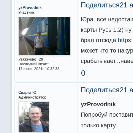
Поделиться
21 а
yzProvodnik
Участник
Юра, все недостаю
карты Русь 1.2( ну
брал отсюда
https
может что то наку
срабатывает...нав
Уважение:
+28
Последний визит:
17 июня, 2021г. 10:32:38
0
Поделиться
21 а
Скарга Ю
Администратор
yzProvodnik
Попробуй поставит
только карту