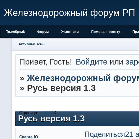
Железнодорожный форум РП
TeamSpeak
Форум
Участники
Помощь проекту
Пра
Активные темы
Привет, Гость!
Войдите
или
зар
»
Железнодорожный фору
»
Русь версия 1.3
Страница:
«
1
2
3
4
Русь версия 1.3
Поделиться
21 а
Скарга Ю