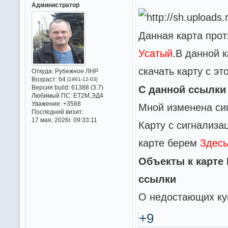
Администратор
Данная карта про
Усатый
.В данной 
скачать карту с э
Откуда:
Рубежное ЛНР
Возраст:
64
[1961-12-03]
С данной ссылки 
Версия build:
61388 (3.7)
Любимый ПС:
ET2M,ЭД4
Уважение:
+3568
Мной изменена си
Последний визит:
17 мая, 2026г. 09:33:11
Карту с сигнализа
карте берем
Здес
Объекты к карте 
ссылки
О недостающих куи
+9