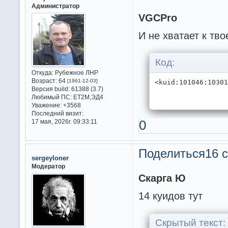
Администратор
VGCPro
И не хватает к тв
Код:
Откуда:
Рубежное ЛНР
Возраст:
64
[1961-12-03]
<kuid:101046:1030
Версия build:
61388 (3.7)
Любимый ПС:
ET2M,ЭД4
Уважение:
+3568
Последний визит:
0
17 мая, 2026г. 09:33:11
Поделиться
16 с
sergeyloner
Модератор
Скарга Ю
14 куидов тут
Скрытый текст: