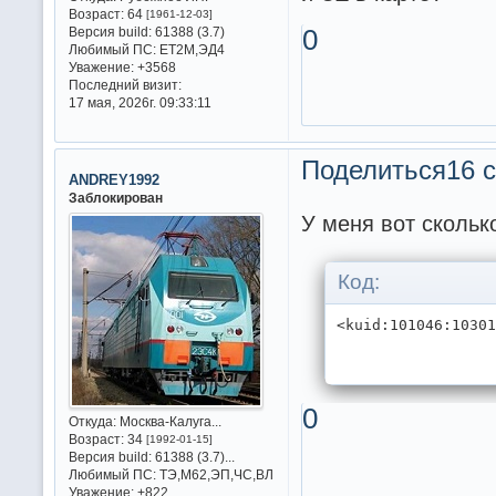
Возраст:
64
[1961-12-03]
Версия build:
61388 (3.7)
0
Любимый ПС:
ET2M,ЭД4
Уважение:
+3568
Последний визит:
17 мая, 2026г. 09:33:11
Поделиться
16 с
ANDREY1992
Заблокирован
У меня вот скольк
Код:
<kuid:101046:1030
0
Откуда:
Москва-Калуга...
Возраст:
34
[1992-01-15]
Версия build:
61388 (3.7)...
Любимый ПС:
ТЭ,М62,ЭП,ЧС,ВЛ
Уважение:
+822