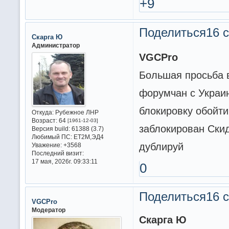
+9
Поделиться
16 с
Скарга Ю
Администратор
VGCPro
Большая просьба в
форумчан с Украин
блокировку обойти
Откуда:
Рубежное ЛНР
Возраст:
64
[1961-12-03]
заблокирован Скид
Версия build:
61388 (3.7)
Любимый ПС:
ET2M,ЭД4
дублируй
Уважение:
+3568
Последний визит:
17 мая, 2026г. 09:33:11
0
Поделиться
16 с
VGCPro
Модератор
Скарга Ю