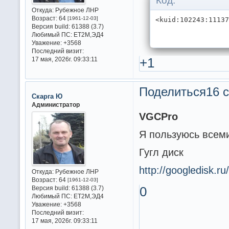
Код:
Откуда:
Рубежное ЛНР
Возраст:
64
[1961-12-03]
<kuid:102243:1113
Версия build:
61388 (3.7)
Любимый ПС:
ET2M,ЭД4
Уважение:
+3568
Последний визит:
+1
17 мая, 2026г. 09:33:11
Поделиться
16 с
Скарга Ю
Администратор
VGCPro
Я пользуюсь всеми
Гугл диск
http://googledisk.ru
Откуда:
Рубежное ЛНР
Возраст:
64
[1961-12-03]
Версия build:
61388 (3.7)
0
Любимый ПС:
ET2M,ЭД4
Уважение:
+3568
Последний визит:
17 мая, 2026г. 09:33:11