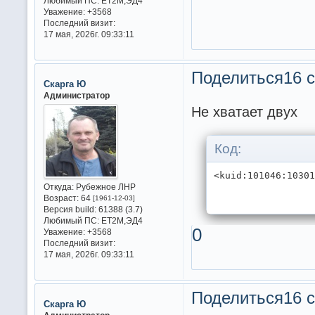
Любимый ПС:
ET2M,ЭД4
Уважение:
+3568
Последний визит:
17 мая, 2026г. 09:33:11
Поделиться
16 с
Скарга Ю
Администратор
Не хватает двух
Код:
<kuid:101046:1030
Откуда:
Рубежное ЛНР
Возраст:
64
[1961-12-03]
Версия build:
61388 (3.7)
Любимый ПС:
ET2M,ЭД4
0
Уважение:
+3568
Последний визит:
17 мая, 2026г. 09:33:11
Поделиться
16 с
Скарга Ю