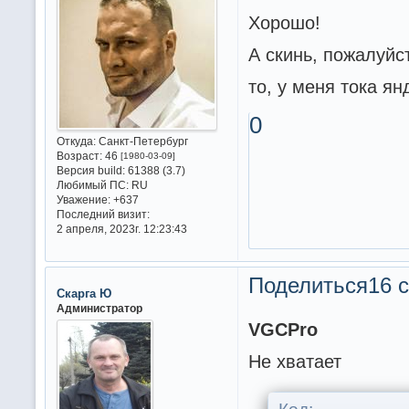
Хорошо!
А скинь, пожалуйс
то, у меня тока янд
0
Откуда:
Санкт-Петербург
Возраст:
46
[1980-03-09]
Версия build:
61388 (3.7)
Любимый ПС:
RU
Уважение:
+637
Последний визит:
2 апреля, 2023г. 12:23:43
Поделиться
16 с
Скарга Ю
Администратор
VGCPro
Не хватает