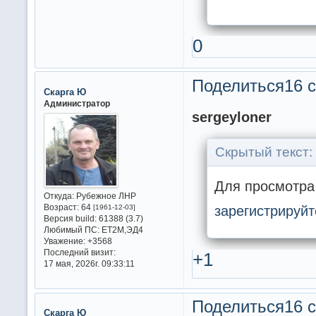
0
Поделиться
16 с
Скарга Ю
Администратор
sergeyloner
Скрытый текст:
Для просмотра 
Откуда:
Рубежное ЛНР
Возраст:
64
зарегистрируйт
[1961-12-03]
Версия build:
61388 (3.7)
Любимый ПС:
ET2M,ЭД4
Уважение:
+3568
Последний визит:
+1
17 мая, 2026г. 09:33:11
Поделиться
16 с
Скарга Ю