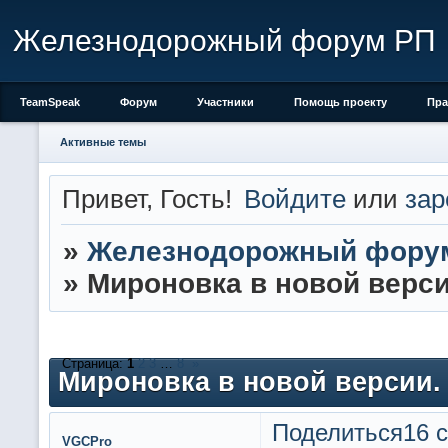
Железнодорожный форум РП
TeamSpeak
Форум
Участники
Помощь проекту
Пра
Активные темы
Привет, Гость!
Войдите
или
зар
»
Железнодорожный фору
»
Мироновка в новой верси
Страница:
1
2
3
…
8
»
Мироновка в новой версии.
Поделиться
16 с
VGCPro