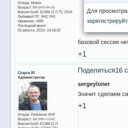
Откуда:
Можга
Возраст:
54
[1972-04-13]
Для просмотра 
Версия build:
61388 (3.7) ТС 2019
Любимый ПС:
АЧ2, РА2
зарегистрируйт
Уважение:
+889
Последний визит:
25 августа, 2022г. 19:18:32
базовой сессии не
+1
Поделиться
16 с
Скарга Ю
Администратор
sergeyloner
Значит сделаем с
+1
Откуда:
Рубежное ЛНР
Возраст:
64
[1961-12-03]
Версия build:
61388 (3.7)