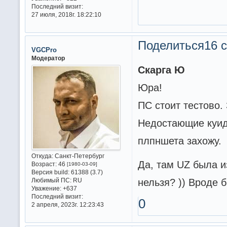
Последний визит:
27 июля, 2018г. 18:22:10
Поделиться
16 с
VGCPro
Модератор
Скарга Ю
Юра!
ПС стоит тестово.
Недостающие куиды
плпншета захожу.
Откуда:
Санкт-Петербург
Да, там UZ была и
Возраст:
46
[1980-03-09]
Версия build:
61388 (3.7)
нельзя? )) Вроде б
Любимый ПС:
RU
Уважение:
+637
Последний визит:
0
2 апреля, 2023г. 12:23:43