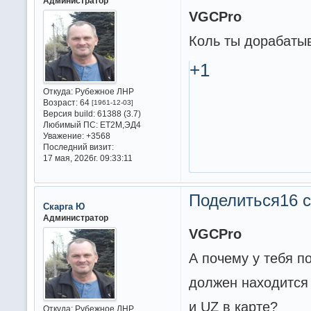
Администратор
VGCPro
Коль ты дорабатыв
+1
Откуда:
Рубежное ЛНР
Возраст:
64
[1961-12-03]
Версия build:
61388 (3.7)
Любимый ПС:
ET2M,ЭД4
Уважение:
+3568
Последний визит:
17 мая, 2026г. 09:33:11
Поделиться
16 с
Скарга Ю
Администратор
VGCPro
А почему у тебя п
должен находится 
и UZ в карте?
Откуда:
Рубежное ЛНР