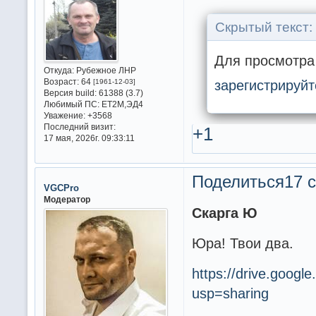
Скрытый текст:
Для просмотра 
Откуда:
Рубежное ЛНР
Возраст:
64
зарегистрируйт
[1961-12-03]
Версия build:
61388 (3.7)
Любимый ПС:
ET2M,ЭД4
Уважение:
+3568
Последний визит:
+1
17 мая, 2026г. 09:33:11
Поделиться
17 с
VGCPro
Модератор
Скарга Ю
Юра! Твои два.
https://drive.goog
usp=sharing