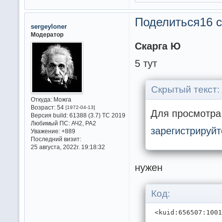
Поделиться
16 с
sergeyloner
Модератор
Скарга Ю
5 тут
Скрытый текст:
Откуда:
Можга
Возраст:
54
[1972-04-13]
Для просмотра 
Версия build:
61388 (3.7) ТС 2019
Любимый ПС:
АЧ2, РА2
зарегистрируйт
Уважение:
+889
Последний визит:
25 августа, 2022г. 19:18:32
нужен
Код:
 <kuid:656507:100