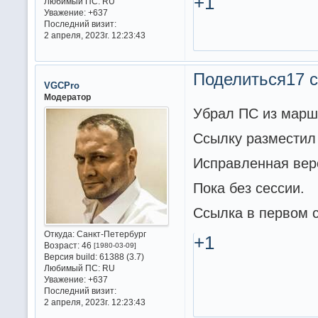
+1
Любимый ПС:
RU
Уважение:
+637
Последний визит:
2 апреля, 2023г. 12:23:43
Поделиться
17 с
VGCPro
Модератор
Убрал ПС из марш
Ссылку разместил 
Исправленная ве
Пока без сессии.
Ссылка в первом 
Откуда:
Санкт-Петербург
+1
Возраст:
46
[1980-03-09]
Версия build:
61388 (3.7)
Любимый ПС:
RU
Уважение:
+637
Последний визит:
2 апреля, 2023г. 12:23:43