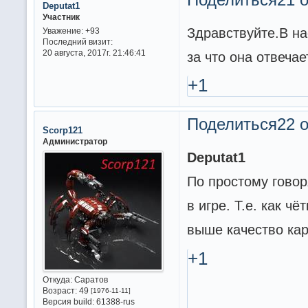
Deputat1
Участник
Здравствуйте.В на
Уважение:
+93
Последний визит:
20 августа, 2017г. 21:46:41
за что она отвеча
+1
Поделиться
22 о
Scorp121
Администратор
Deputat1
По простому говор
в игре. Т.е. как ч
выше качество кар
+1
Откуда:
Саратов
Возраст:
49
[1976-11-11]
Версия build:
61388-rus