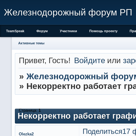
Железнодорожный форум РП
TeamSpeak
Форум
Участники
Помощь проекту
Пра
Активные темы
Привет, Гость!
Войдите
или
зар
»
Железнодорожный фору
»
Некорректно работает гра
Страница:
1
Некорректно работает график
Поделиться
17 
Olezka2