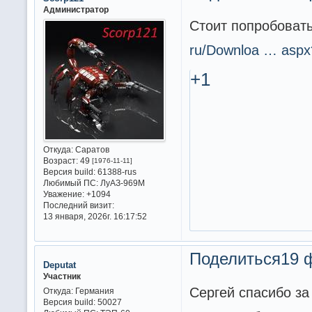
Администратор
Стоит попробовать
ru/Downloa … aspx
+1
Откуда:
Саратов
Возраст:
49
[1976-11-11]
Версия build:
61388-rus
Любимый ПС:
ЛуАЗ-969М
Уважение:
+1094
Последний визит:
13 января, 2026г. 16:17:52
Поделиться
19 
Deputat
Участник
Сергей спасибо за
Откуда:
Германия
Версия build:
50027