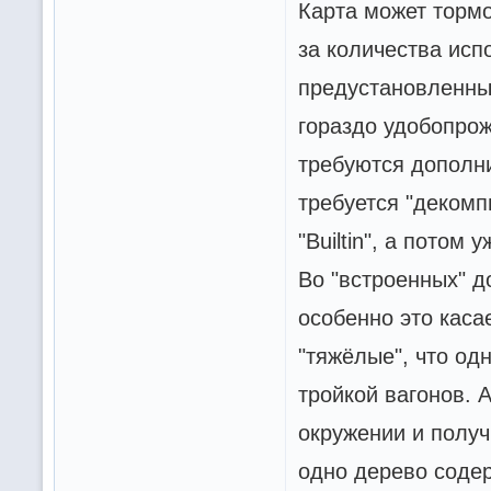
Карта может тормоз
за количества исп
предустановленных
гораздо удобопрож
требуются дополни
требуется "декомп
"Builtin", а потом
Во "встроенных" д
особенно это каса
"тяжёлые", что од
тройкой вагонов. 
окружении и получ
одно дерево содерж