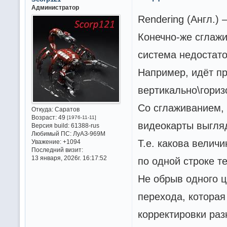
Администратор
Rendering (Англ.)
Конечно-же сглажи
система недостат
Например, идёт пр
вертикально\горизо
Со сглаживанием, 
Откуда:
Саратов
Возраст:
49
[1976-11-11]
видеокарты выгляди
Версия build:
61388-rus
Любимый ПС:
ЛуАЗ-969М
Т.е. какова велич
Уважение:
+1094
Последний визит:
13 января, 2026г. 16:17:52
по одной строке т
Не обрыв одного ц
перехода, которая
корректировки ра