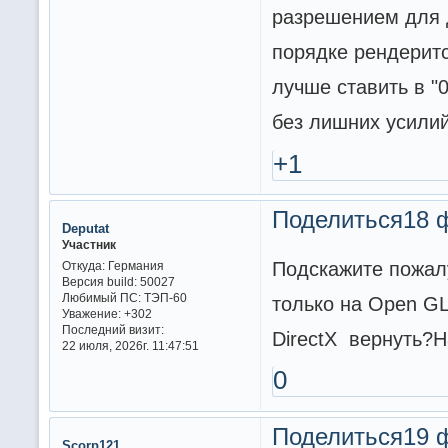
разрешением для 
порядке рендеритс
лучше ставить в "
без лишних усилий
+1
Поделиться
18 
Deputat
Участник
Подскажите пожалу
Откуда:
Германия
Версия build:
50027
Любимый ПС:
ТЭП-60
только на Open GL
Уважение:
+302
Последний визит:
DirectX вернуть?Н
22 июля, 2026г. 11:47:51
0
Поделиться
19 
Scorp121