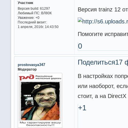
Участник
Версия trainz 12 о
Версия build:
61297
Любимый ПС:
ВЛ80К
Уважение:
+0
Последний визит:
1 апреля, 2016г. 14:43:50
Помогите исправит
0
Поделиться
17 
prostovasya347
Модератор
В настройках попр
или наоборот, ес
стоит, а на DirectX
+1