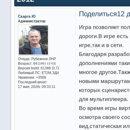
Поделиться
12 д
Скарга Ю
Администратор
Игра позволяет по
дороги.В игре есть
игре,так и в сети.
Благодаря разрабо
Откуда:
Рубежное ЛНР
дополнениями таки
Возраст:
64
[1961-12-03]
Версия build:
61388 (3.7)
многое другое.Так
Любимый ПС:
ET2M,ЭД4
Уважение:
+3568
новыми маршрутам
Последний визит:
17 мая, 2026г. 09:33:11
которых сценарист
для мультиплеера.
Во время игры вир
осмотра своего со
вид,статическая и