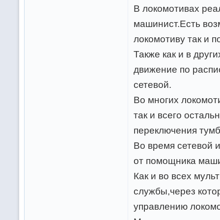
В локомотивах реа
машинист.Есть воз
локомотиву так и п
Также как и в друг
движение по распис
сетевой.
Во многих локомот
так и всего осталь
переключения тумб
Во время сетевой 
от помощника маши
Как и во всех муль
службы,через кото
управлению локом