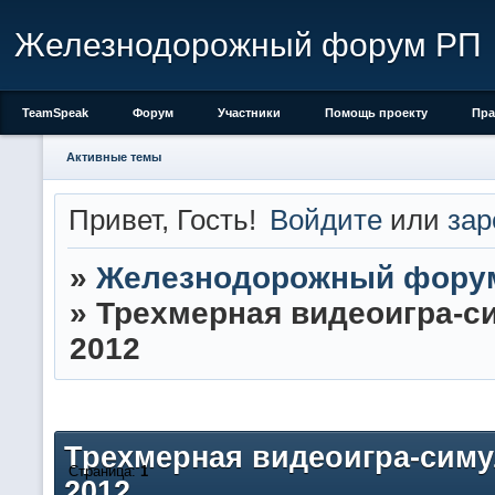
Железнодорожный форум РП
TeamSpeak
Форум
Участники
Помощь проекту
Пра
Активные темы
Привет, Гость!
Войдите
или
зар
»
Железнодорожный фору
»
Трехмерная видеоигра-си
2012
Трехмерная видеоигра-симу
Страница:
1
2012