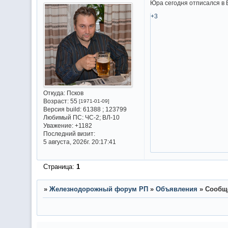
Юра сегодня отписался в 
+3
Откуда:
Псков
Возраст:
55
[1971-01-09]
Версия build:
61388 ; 123799
Любимый ПС:
ЧС-2; ВЛ-10
Уважение:
+1182
Последний визит:
5 августа, 2026г. 20:17:41
Страница:
1
»
Железнодорожный форум РП
»
Объявления
»
Сообщ