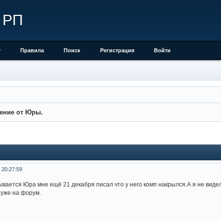
 РП
у
Правила
Поиск
Регистрация
Войти
ение от Юры.
 20:27:59
ывается Юра мне ещё 21 декабря писал что у него комп накрылся.А я не видел
 уже на форум.