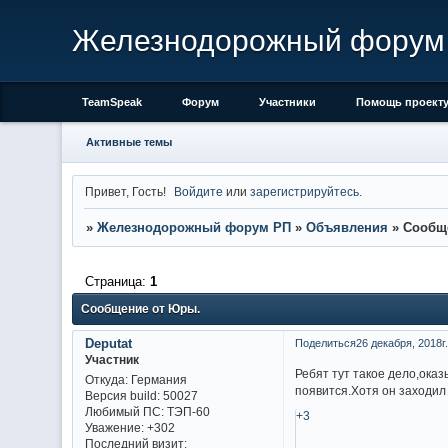
Железнодорожный форум
TeamSpeak
Форум
Участники
Помощь проект
Активные темы
Привет, Гость!
Войдите
или
зарегистрируйтесь
.
»
Железнодорожный форум РП
»
Объявления
»
Сообщ
Страница:
1
Сообщение от Юры.
Deputat
Поделиться
26 декабря, 2018г.
Участник
Ребят тут такое дело,оказ
Откуда:
Германия
появится.Хотя он заходил
Версия build:
50027
Любимый ПС:
ТЭП-60
+3
Уважение:
+302
Последний визит: