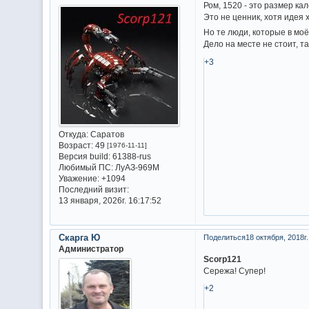
Ром, 1520 - это размер ка
Это не ценник, хотя идея 
Но те люди, которые в моё
Дело на месте не стоит, т
+3
Откуда:
Саратов
Возраст:
49
[1976-11-11]
Версия build:
61388-rus
Любимый ПС:
ЛуАЗ-969М
Уважение:
+1094
Последний визит:
13 января, 2026г. 16:17:52
Скарга Ю
Поделиться
18 октября, 2018г.
Администратор
Scorp121
Сережа! Супер!
+2