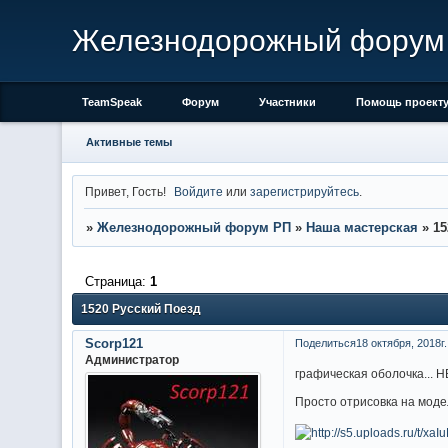
Железнодорожный форум
TeamSpeak
Форум
Участники
Помощь проект
Активные темы
Привет, Гость!
Войдите
или
зарегистрируйтесь
.
»
Железнодорожный форум РП
»
Наша мастерская
»
15
Страница:
1
1520 Русский Поезд
Scorp121
Поделиться
18 октября, 2018г.
Администратор
графическая оболочка... 
Просто отрисовка на моде