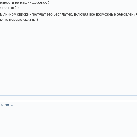
лейности на наших дорогах. )
хорошая )))
м личном списке - получат это бесплатно, включая все возможные обновления
ак что первые скрины )
 16:39:57