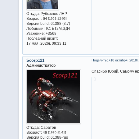
Откуда:
Рубежное ЛНР
Возраст:
64
[1961-12-03]
Версия build:
61388 (3.7)
Любимый ПС:
ET2M,ЭД4
Уважение:
+3568
Последний визит:
17 мая, 2026г. 09:33:11
Scorp121
Поделиться
18 октября, 2018г.
Администратор
Спасибо Юрий. Самому н
+1
Откуда:
Саратов
Возраст:
49
[1976-11-11]
Версия build:
61388-rus