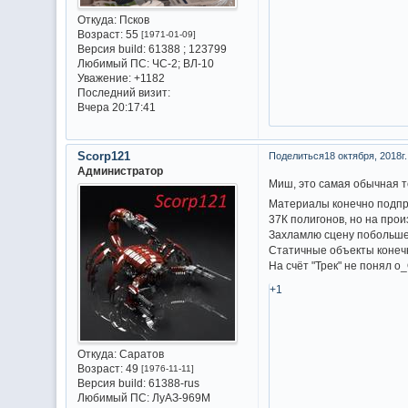
Откуда:
Псков
Возраст:
55
[1971-01-09]
Версия build:
61388 ; 123799
Любимый ПС:
ЧС-2; ВЛ-10
Уважение:
+1182
Последний визит:
Вчера 20:17:41
Scorp121
Поделиться
18 октября, 2018г.
Администратор
Миш, это самая обычная те
Материалы конечно подпра
37К полигонов, но на прои
Захламлю сцену побольше, 
Статичные объекты конечно
На счёт "Трек" не понял о
+1
Откуда:
Саратов
Возраст:
49
[1976-11-11]
Версия build:
61388-rus
Любимый ПС:
ЛуАЗ-969М