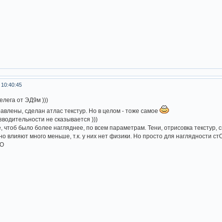
 10:40:45
лега от ЭД9м )))
влены, сделан атлас текстур. Но в целом - тоже самое
зводительности не сказывается )))
чтоб было более нагляднее, по всем параметрам. Тени, отрисовка текстур, с
 влияют много меньше, т.к. у них нет физики. Но просто для наглядности стО
_О