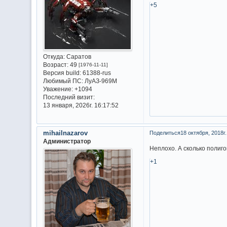
+5
Откуда:
Саратов
Возраст:
49
[1976-11-11]
Версия build:
61388-rus
Любимый ПС:
ЛуАЗ-969М
Уважение:
+1094
Последний визит:
13 января, 2026г. 16:17:52
mihailnazarov
Поделиться
18 октября, 2018г.
Администратор
Неплохо. А сколько полиг
+1