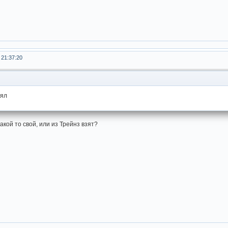
 21:37:20
нял
акой то свой, или из Трейнз взят?