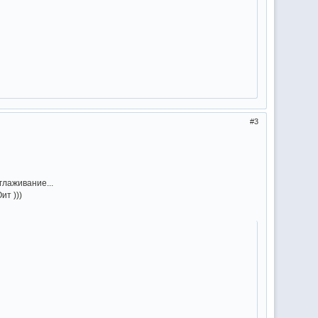
3
глаживание...
ит )))