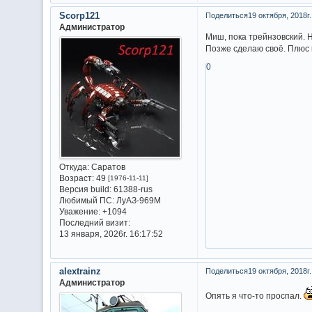
Scorp121
Поделиться
19 октября, 2018г.
Администратор
Миш, пока трейнзовский. Н
Позже сделаю своё. Плюс 
0
Откуда:
Саратов
Возраст:
49
[1976-11-11]
Версия build:
61388-rus
Любимый ПС:
ЛуАЗ-969М
Уважение:
+1094
Последний визит:
13 января, 2026г. 16:17:52
alextrainz
Поделиться
19 октября, 2018г.
Администратор
Опять я что-то проспал.