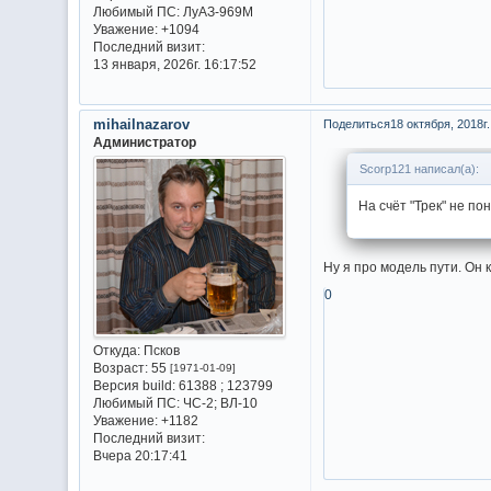
Любимый ПС:
ЛуАЗ-969М
Уважение:
+1094
Последний визит:
13 января, 2026г. 16:17:52
mihailnazarov
Поделиться
18 октября, 2018г.
Администратор
Scorp121 написал(а):
На счёт "Трек" не по
Ну я про модель пути. Он к
0
Откуда:
Псков
Возраст:
55
[1971-01-09]
Версия build:
61388 ; 123799
Любимый ПС:
ЧС-2; ВЛ-10
Уважение:
+1182
Последний визит:
Вчера 20:17:41