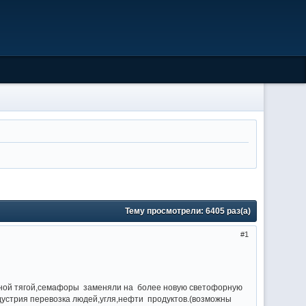
Тему просмотрели:
6405
раз(а)
1
озной тягой,семафоры заменяли на более новую светофорную
дустрия перевозка людей,угля,нефти продуктов.(возможны