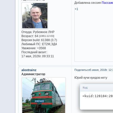
Добавлена сессия
Пассаж
+1
Откуда:
Рубежное ЛНР
Возраст:
64
[1961-12-03]
Версия build:
61388 (3.7)
Любимый ПС:
ET2M,ЭД4
Уважение:
+3568
Последний визит:
17 мая, 2026г. 09:33:11
alextrainz
Поделиться
5 июня, 2018г. 12:
Администратор
Юрий кучи куидов нету
Код:
<kuid:128184:28