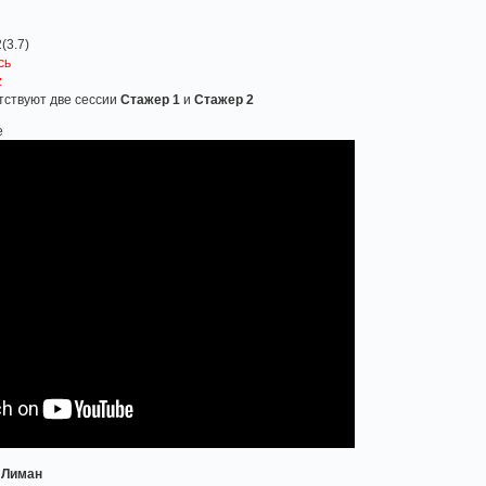
(3.7)
сь
z
тствуют две сессии
Стажер 1
и
Стажер 2
е
 Лиман