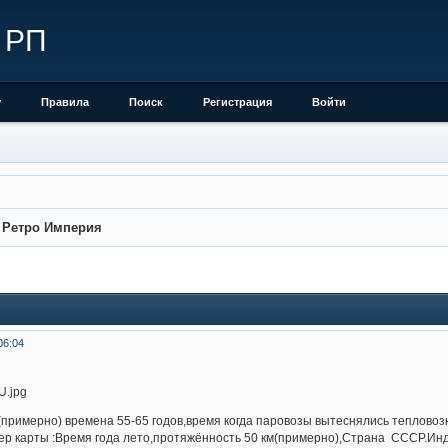
 РП
у
Правила
Поиск
Регистрация
Войти
»
Ретро Империя
06:04
(примерно) времена 55-65 годов,время когда паровозы вытеснялись теплов
ер карты :Время года лето,протяжённость 50 км(примерно),Страна СССР.Ин