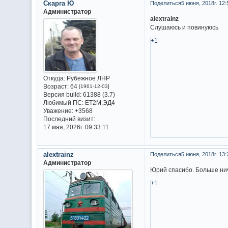
Скарга Ю
Поделиться
5 июня, 2018г. 12:
Администратор
alextrainz
Слушаюсь и повинуюсь
+1
Откуда:
Рубежное ЛНР
Возраст:
64
[1961-12-03]
Версия build:
61388 (3.7)
Любимый ПС:
ET2M,ЭД4
Уважение:
+3568
Последний визит:
17 мая, 2026г. 09:33:11
alextrainz
Поделиться
5 июня, 2018г. 13:
Администратор
Юрий спасибо. Больше нич
+1