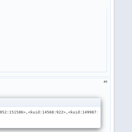
4
952:151586>,<kuid:14568:922>,<kuid:149987:80113>,<kuid:1