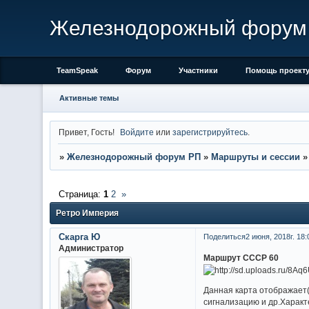
Железнодорожный форум
TeamSpeak
Форум
Участники
Помощь проект
Активные темы
Привет, Гость!
Войдите
или
зарегистрируйтесь
.
»
Железнодорожный форум РП
»
Маршруты и сессии
Страница:
1
2
»
Ретро Империя
Скарга Ю
Поделиться
2 июня, 2018г. 18:
Администратор
Маршрут СССР 60
Данная карта отображает
сигнализацию и др.Характ