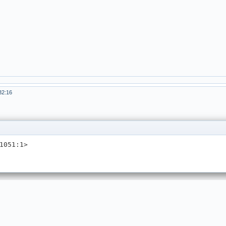
32:16
1051:1> 