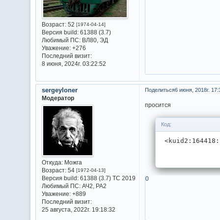
Возраст:
52
[1974-04-14]
Версия build:
61388 (3.7)
Любимый ПС:
ВЛ80, ЭД
Уважение:
+276
Последний визит:
8 июня, 2024г. 03:22:52
sergeyloner
Поделиться
6 июня, 2018г. 17:
Модератор
просится
Код:
 <kuid2:164418:
Откуда:
Можга
Возраст:
54
[1972-04-13]
Версия build:
61388 (3.7) ТС 2019
0
Любимый ПС:
АЧ2, РА2
Уважение:
+889
Последний визит:
25 августа, 2022г. 19:18:32