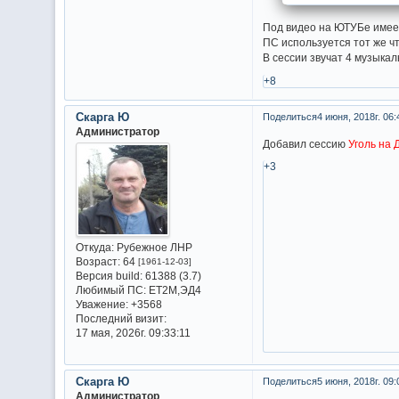
Под видео на ЮТУБе имеет
ПС используется тот же чт
В сессии звучат 4 музыка
+8
Скарга Ю
Поделиться
4 июня, 2018г. 06:
Администратор
Добавил сессию
Уголь на 
+3
Откуда:
Рубежное ЛНР
Возраст:
64
[1961-12-03]
Версия build:
61388 (3.7)
Любимый ПС:
ET2M,ЭД4
Уважение:
+3568
Последний визит:
17 мая, 2026г. 09:33:11
Скарга Ю
Поделиться
5 июня, 2018г. 09:
Администратор