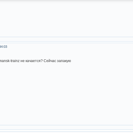
44:03
mansk-trainz не качается? Сейчас запакую