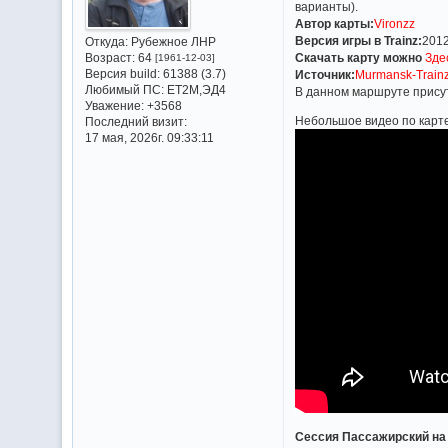
варианты).
Автор карты:
Vironzz
Версия игры в Trainz:
2012
Откуда:
Рубежное ЛНР
Скачать карту можно
Зде
Возраст:
64
[1961-12-03]
Версия build:
61388 (3.7)
Источник:
Murmansk-Train
Любимый ПС:
ET2M,ЭД4
В данном маршруте прису
Уважение:
+3568
Небольшое видео по карт
Последний визит:
17 мая, 2026г. 09:33:11
Сессия Пассажирский на