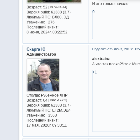
И это только начало.
Возраст:
52
[1974-04-14]
0
Версия build:
61388 (3.7)
Любимый ПС:
ВЛ80, ЭД
Уважение:
+276
Последний визит:
8 июня, 2024г. 03:22:52
Скарга Ю
Поделиться
5 июня, 2018г. 12:
Администратор
alextrainz
А что так плохо?Что с Mur
+1
Откуда:
Рубежное ЛНР
Возраст:
64
[1961-12-03]
Версия build:
61388 (3.7)
Любимый ПС:
ET2M,ЭД4
Уважение:
+3568
Последний визит:
17 мая, 2026г. 09:33:11