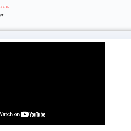
ачать
ут