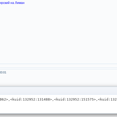
ирский на Лиман
33:01
062>,<kuid:132952:131488>,<kuid:132952:151575>,<kuid:132