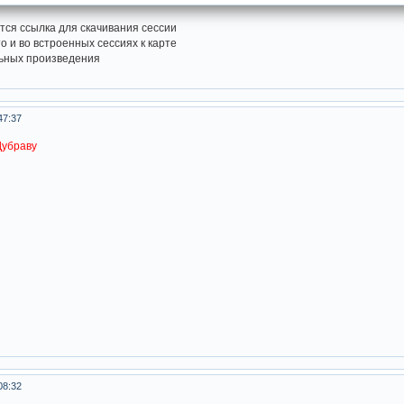
ся ссылка для скачивания сессии
о и во встроенных сессиях к карте
льных произведения
47:37
Дубраву
08:32