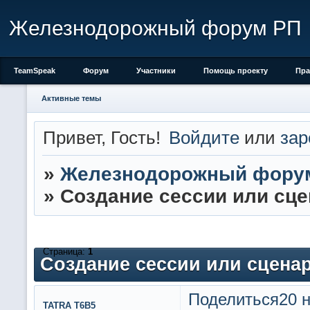
Железнодорожный форум РП
TeamSpeak
Форум
Участники
Помощь проекту
Пра
Активные темы
Привет, Гость!
Войдите
или
зар
»
Железнодорожный фору
»
Создание сессии или сце
Страница:
1
Создание сессии или сценар
Поделиться
20 н
TATRA T6B5