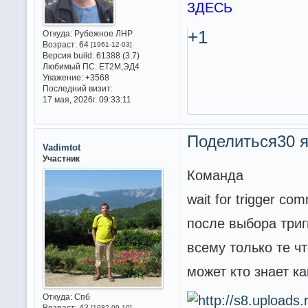
ЗДЕСЬ
+1
Откуда:
Рубежное ЛНР
Возраст:
64
[1961-12-03]
Версия build:
61388 (3.7)
Любимый ПС:
ET2M,ЭД4
Уважение:
+3568
Последний визит:
17 мая, 2026г. 09:33:11
Поделиться
30 я
Vadimtot
Участник
Команда
wait for trigger co
после выбора триг
всему только те чт
может кто знает к
Откуда:
Спб
Возраст:
43
[1982-09-10]