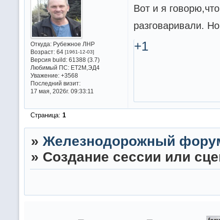
Вот и я говорю,чт
разговаривали. Но
+1
Откуда:
Рубежное ЛНР
Возраст:
64
[1961-12-03]
Версия build:
61388 (3.7)
Любимый ПС:
ET2M,ЭД4
Уважение:
+3568
Последний визит:
17 мая, 2026г. 09:33:11
Страница:
1
»
Железнодорожный фору
»
Создание сессии или сце