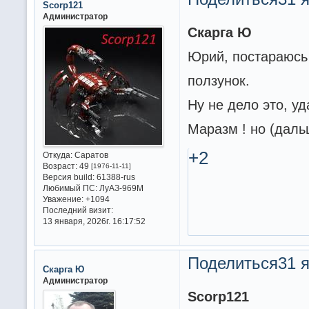
Scorp121
Администратор
Скарга Ю
Юрий, постараюсь 
ползунок.
Ну не дело это, у
Маразм ! но (дал
+2
Откуда:
Саратов
Возраст:
49
[1976-11-11]
Версия build:
61388-rus
Любимый ПС:
ЛуАЗ-969М
Уважение:
+1094
Последний визит:
13 января, 2026г. 16:17:52
Поделиться
31 я
Скарга Ю
Администратор
Scorp121