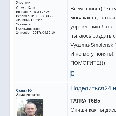
Участник
Всем привет).! я т
Откуда:
Киев
Возраст:
40
[1986-07-09]
Версия build:
61388 (3.7)
могу как сделать 
Любимый ПС:
чс7
Уважение:
+4
управлению бота!
Последний визит:
24 ноября, 2017г. 09:39:10
пытаюсь создать с
Vyazma-Smolensk T
И не могу понять!,
ПОМОГИТЕ)))
0
Поделиться
24 н
Скарга Ю
Администратор
TATRA T6B5
Опиши как ты даеш