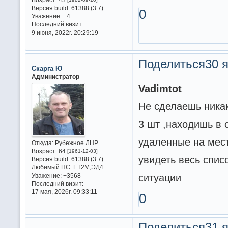
Версия build:
61388 (3.7)
0
Уважение:
+4
Последний визит:
9 июня, 2022г. 20:29:19
Поделиться
30 я
Скарга Ю
Администратор
Vadimtot
Не сделаешь ника
3 шт ,находишь в
удаленные на мест
Откуда:
Рубежное ЛНР
Возраст:
64
[1961-12-03]
увидеть весь спис
Версия build:
61388 (3.7)
Любимый ПС:
ET2M,ЭД4
ситуации
Уважение:
+3568
Последний визит:
17 мая, 2026г. 09:33:11
0
Поделиться
31 я