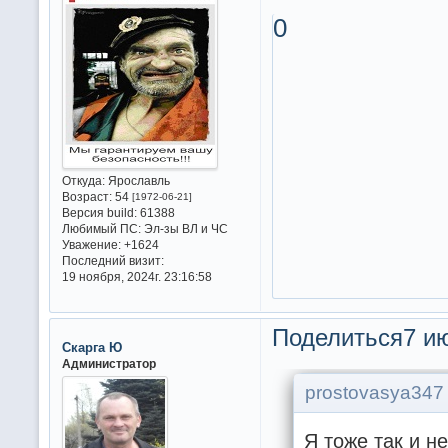
0
Откуда:
Ярославль
Возраст:
54
[1972-06-21]
Версия build:
61388
Любимый ПС:
Эл-зы ВЛ и ЧС
Уважение:
+1624
Последний визит:
19 ноября, 2024г. 23:16:58
Поделиться
7 ию
Скарга Ю
Администратор
prostovasya347 
Я тоже так и не