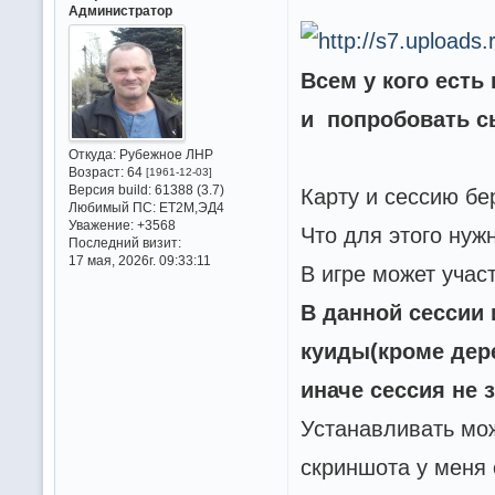
Администратор
Всем у кого есть
и попробовать сы
Откуда:
Рубежное ЛНР
Возраст:
64
[1961-12-03]
Версия build:
61388 (3.7)
Карту и сессию б
Любимый ПС:
ET2M,ЭД4
Уважение:
+3568
Что для этого ну
Последний визит:
17 мая, 2026г. 09:33:11
В игре может учас
В данной сессии
куиды(кроме дер
иначе сессия не 
Устанавливать мож
скриншота у меня 