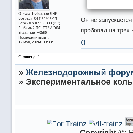
Откуда:
Рубежное ЛНР
Он не запускается
Возраст:
64
[1961-12-03]
Версия build:
61388 (3.7)
Любимый ПС:
ET2M,ЭД4
пробовал на трех 
Уважение:
+3568
Последний визит:
0
17 мая, 2026г. 09:33:11
Страница:
1
»
Железнодорожный фору
»
Экспериментальное кол
Copyright ©:
R