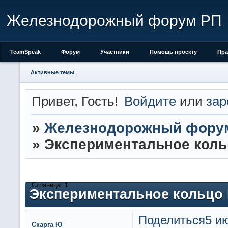
Железнодорожный форум РП
TeamSpeak
Форум
Участники
Помощь проекту
Пра
Активные темы
Привет, Гость!
Войдите
или
зар
»
Железнодорожный фору
»
Экспериментальное кол
Страница:
1
Экспериментальное кольц
Поделиться
5 ию
Скарга Ю