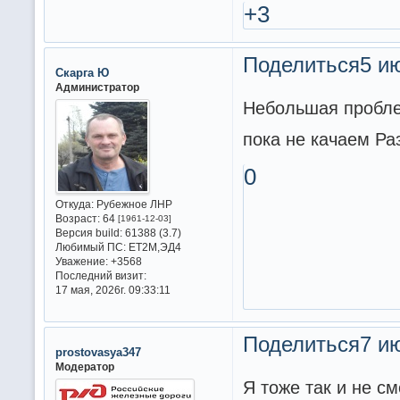
+3
Поделиться
5 ию
Скарга Ю
Администратор
Небольшая пробле
пока не качаем Р
0
Откуда:
Рубежное ЛНР
Возраст:
64
[1961-12-03]
Версия build:
61388 (3.7)
Любимый ПС:
ET2M,ЭД4
Уважение:
+3568
Последний визит:
17 мая, 2026г. 09:33:11
Поделиться
7 ию
prostovasya347
Модератор
Я тоже так и не см