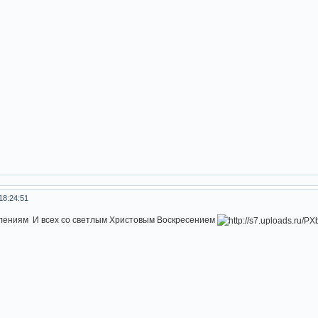
18:24:51
лениям И всех со светлым Христовым Воскресением