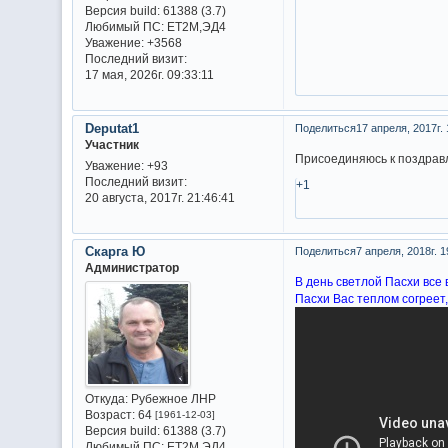
Версия build:
61388 (3.7)
Любимый ПС:
ET2M,ЭД4
Уважение:
+3568
Последний визит:
17 мая, 2026г. 09:33:11
Deputat1
Поделиться
17 апреля, 2017г. 
Участник
Присоединяюсь к поздрав
Уважение:
+93
Последний визит:
+1
20 августа, 2017г. 21:46:41
Скарга Ю
Поделиться
7 апреля, 2018г. 1
Администратор
В день светлой Пасхи все 
Пасхи Вас теплом согреет,
Откуда:
Рубежное ЛНР
Возраст:
64
[1961-12-03]
Версия build:
61388 (3.7)
Любимый ПС:
ET2M,ЭД4