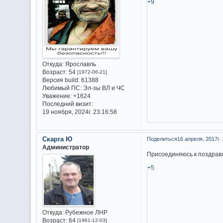
+9
Откуда:
Ярославль
Возраст:
54
[1972-06-21]
Версия build:
61388
Любимый ПС:
Эл-зы ВЛ и ЧС
Уважение:
+1624
Последний визит:
19 ноября, 2024г. 23:16:58
Скарга Ю
Поделиться
16 апреля, 2017г. 
Администратор
Присоединяюсь к поздрав
+5
Откуда:
Рубежное ЛНР
Возраст:
64
[1961-12-03]