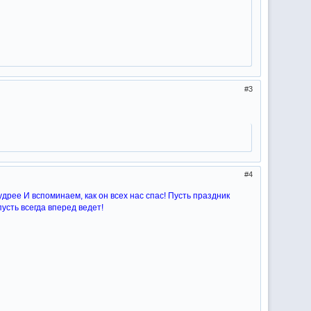
3
4
удрее И вспоминаем, как он всех нас спас! Пусть праздник
усть всегда вперед ведет!