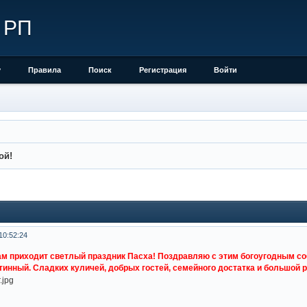
 РП
у
Правила
Поиск
Регистрация
Войти
ой!
10:52:24
ам приходит светлый праздник Пасха! Поздравляю с этим богоугодным со
стинный. Сладких куличей, добрых гостей, семейного достатка и большой 