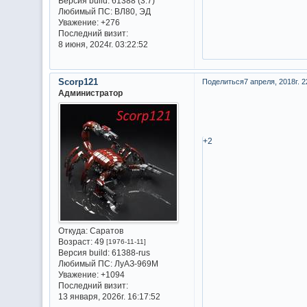
Версия build:
61388 (3.7)
Любимый ПС:
ВЛ80, ЭД
Уважение:
+276
Последний визит:
8 июня, 2024г. 03:22:52
Scorp121
Поделиться
7 апреля, 2018г. 2
Администратор
+2
Откуда:
Саратов
Возраст:
49
[1976-11-11]
Версия build:
61388-rus
Любимый ПС:
ЛуАЗ-969М
Уважение:
+1094
Последний визит:
13 января, 2026г. 16:17:52