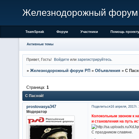
Железнодорожный форум
TeamSpeak
Форум
Участники
Помощь проект
Активные темы
Привет, Гость!
Войдите
или
зарегистрируйтесь
.
»
Железнодорожный форум РП
»
Объявления
»
С Пасх
Страница:
1
С Пасхой!
prostovasya347
Поделиться
16 апреля, 2017г. 
Модератор
Колокольным звоном к н
и становления на путь и
С праздником славяне.