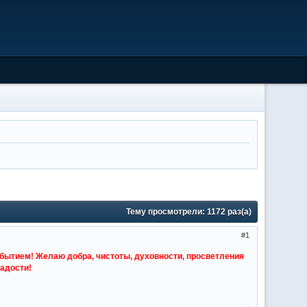
Тему просмотрели:
1172
раз(а)
1
бытием! Желаю добра, чистоты, духовности, просветления
радости!