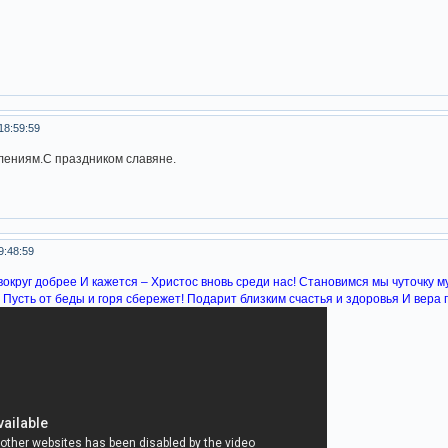
18:59:59
лениям.С праздником славяне.
9:48:59
вокруг добрее И кажется – Христос вновь среди нас! Становимся мы чуточку м
 Пусть от беды и горя сбережет! Подарит близким счастья и здоровья И вера п