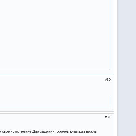
30
31
а свое усмотрение Для задания горячей клавиши нажми