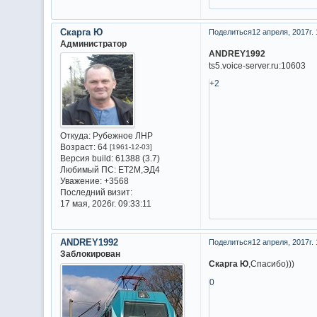
Скарга Ю
Поделиться
12 апреля, 2017г. 
Администратор
ANDREY1992
ts5.voice-server.ru:10603
+2
Откуда:
Рубежное ЛНР
Возраст:
64
[1961-12-03]
Версия build:
61388 (3.7)
Любимый ПС:
ET2M,ЭД4
Уважение:
+3568
Последний визит:
17 мая, 2026г. 09:33:11
ANDREY1992
Поделиться
12 апреля, 2017г. 
Заблокирован
Скарга Ю
,Спасибо)))
0