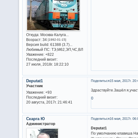
Откуда:
Москва-Калуга...
Возраст:
34
[1992-01-15]
Версия build:
61388 (3.7)...
Любимый ПС:
ТЭ,М62,ЭП,ЧС,ВЛ
Уважение:
+822
Последний визит:
27 июля, 2018г. 18:22:10
Deputat1
Поделиться
15 мая, 2017г. 20:
Участник
Здраствуйте.Зашёл я,участ
Уважение:
+93
Последний визит:
0
20 августа, 2017г. 21:46:41
Скарга Ю
Поделиться
16 мая, 2017г. 06:
Администратор
Deputat1
По умолчанию клавиша На