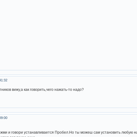
41:32
ников вижу,а как говорить,чего нажать-то надо?
09:00
жми и говори устанавливается Пробел.Но ты можеш сам установить любую н