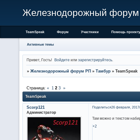
Железнодорожный форум
TeamSpeak
Форум
Участники
Помощь проект
Активные темы
Привет, Гость!
Войдите
или
зарегистрируйтесь
.
»
Железнодорожный форум РП
»
Тамбур
»
TeamSpeak
Страница:
«
1
2
3
»
TeamSpeak
Scorp121
Поделиться
26 февраля, 2017г
Администратор
Там можно и текстом наби
+2