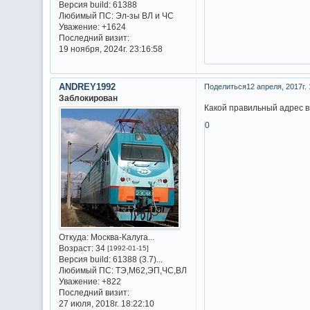
Версия build:
61388
Любимый ПС:
Эл-зы ВЛ и ЧС
Уважение:
+1624
Последний визит:
19 ноября, 2024г. 23:16:58
ANDREY1992
Поделиться
12 апреля, 2017г. 
Заблокирован
Какой правильный адрес в
0
Откуда:
Москва-Калуга...
Возраст:
34
[1992-01-15]
Версия build:
61388 (3.7)...
Любимый ПС:
ТЭ,М62,ЭП,ЧС,ВЛ
Уважение:
+822
Последний визит:
27 июля, 2018г. 18:22:10