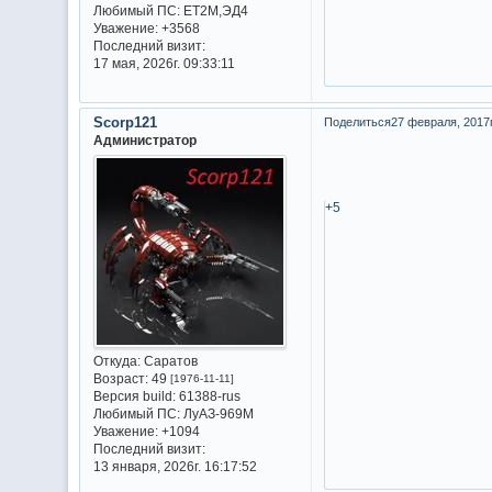
Любимый ПС:
ET2M,ЭД4
Уважение:
+3568
Последний визит:
17 мая, 2026г. 09:33:11
Scorp121
Поделиться
27 февраля, 2017г
Администратор
+5
Откуда:
Саратов
Возраст:
49
[1976-11-11]
Версия build:
61388-rus
Любимый ПС:
ЛуАЗ-969М
Уважение:
+1094
Последний визит:
13 января, 2026г. 16:17:52