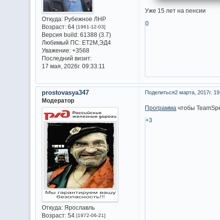
Уже 15 лет на пенсии
Откуда:
Рубежное ЛНР
0
Возраст:
64
[1961-12-03]
Версия build:
61388 (3.7)
Любимый ПС:
ET2M,ЭД4
Уважение:
+3568
Последний визит:
17 мая, 2026г. 09:33:11
prostovasya347
Поделиться
2 марта, 2017г. 19
Модератор
Программа
чтобы TeamSpea
+3
Откуда:
Ярославль
Возраст:
54
[1972-06-21]