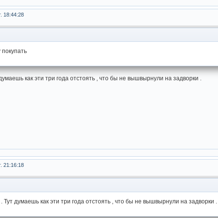
. 18:44:28
у покупать
 думаешь как эти три года отстоять , что бы не вышвырнули на задворки .
. 21:16:18
. Тут думаешь как эти три года отстоять , что бы не вышвырнули на задворки .