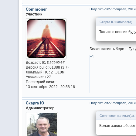
Commoner
Поделиться
27 февраля, 2017г
Участник
Скарга Ю написал(а):
Так что с пенсии буд
Белая зависть берет . Тут
+1
Возраст:
61
[1965-05-14]
Версия build:
61388 (3.7)
Любимый ПС:
2ТЭ10м
Уважение:
+27
Последний визит:
13 сентября, 2022г. 20:58:16
Скарга Ю
Поделиться
27 февраля, 2017г
Администратор
Commoner написал(а):
Белая зависть берет 