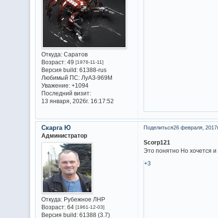
Откуда:
Саратов
Возраст:
49
[1976-11-11]
Версия build:
61388-rus
Любимый ПС:
ЛуАЗ-969М
Уважение:
+1094
Последний визит:
13 января, 2026г. 16:17:52
Скарга Ю
Поделиться
26 февраля, 2017г
Администратор
Scorp121
Это понятно Но хочется и 
+3
Откуда:
Рубежное ЛНР
Возраст:
64
[1961-12-03]
Версия build:
61388 (3.7)