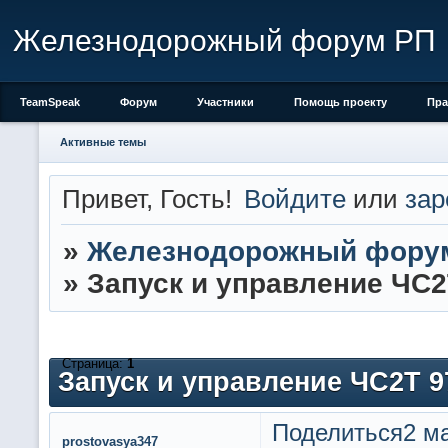
Железнодорожный форум РП
TeamSpeak
Форум
Участники
Помощь проекту
Пра
Активные темы
Привет, Гость!
Войдите
или
зар
»
Железнодорожный фору
»
Запуск и управление ЧС2
Страница:
1
Запуск и управление ЧС2Т 9
Поделиться
2 ма
prostovasya347