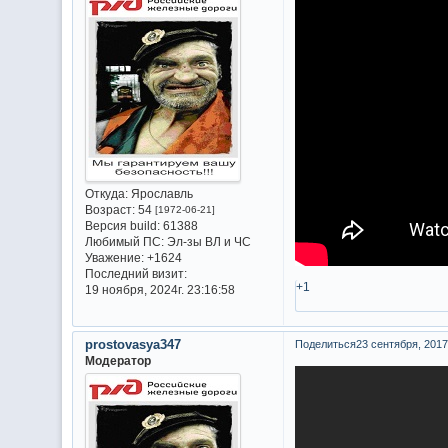
Откуда:
Ярославль
Возраст:
54
[1972-06-21]
Версия build:
61388
Любимый ПС:
Эл-зы ВЛ и ЧС
Уважение:
+1624
Последний визит:
+1
19 ноября, 2024г. 23:16:58
prostovasya347
Поделиться
23 сентября, 2017г
Модератор