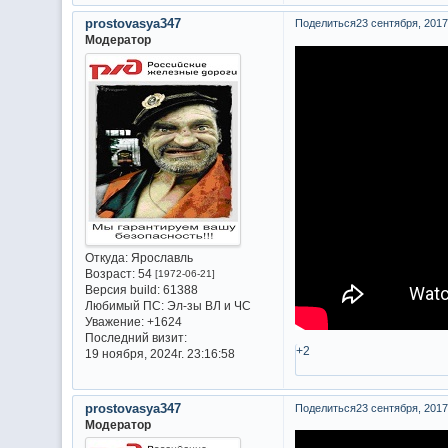
prostovasya347
Поделиться
23 сентября, 2017г
Модератор
Откуда:
Ярославль
Возраст:
54
[1972-06-21]
Версия build:
61388
Любимый ПС:
Эл-зы ВЛ и ЧС
Уважение:
+1624
Последний визит:
+2
19 ноября, 2024г. 23:16:58
prostovasya347
Поделиться
23 сентября, 2017г
Модератор