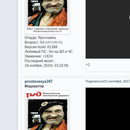
Откуда:
Ярославль
Возраст:
54
[1972-06-21]
Версия build:
61388
Любимый ПС:
Эл-зы ВЛ и ЧС
Уважение:
+1624
Последний визит:
+1
19 ноября, 2024г. 23:16:58
prostovasya347
Поделиться
23 сентября, 2017г
Модератор