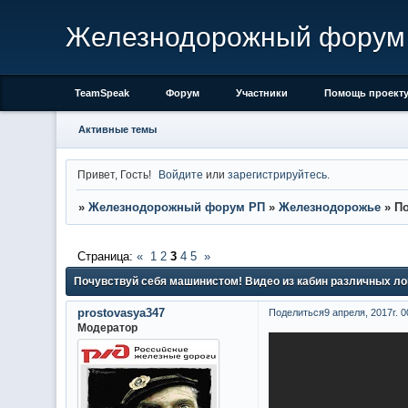
Железнодорожный форум
TeamSpeak
Форум
Участники
Помощь проект
Активные темы
Привет, Гость!
Войдите
или
зарегистрируйтесь
.
»
Железнодорожный форум РП
»
Железнодорожье
»
По
Страница:
«
1
2
3
4
5
»
Почувствуй себя машинистом! Видео из кабин различных ло
prostovasya347
Поделиться
9 апреля, 2017г. 0
Модератор