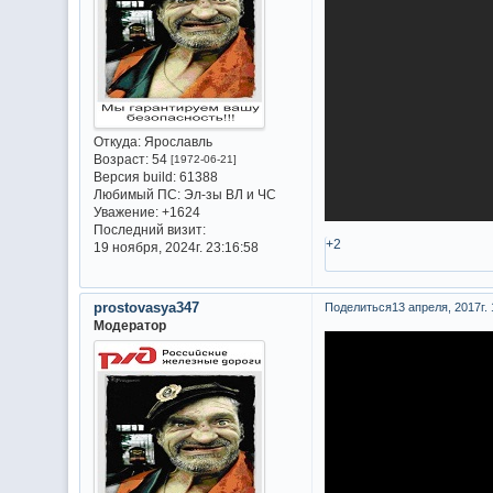
Откуда:
Ярославль
Возраст:
54
[1972-06-21]
Версия build:
61388
Любимый ПС:
Эл-зы ВЛ и ЧС
Уважение:
+1624
Последний визит:
+2
19 ноября, 2024г. 23:16:58
prostovasya347
Поделиться
13 апреля, 2017г. 
Модератор