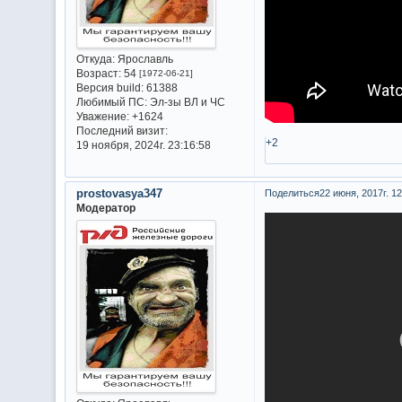
Откуда:
Ярославль
Возраст:
54
[1972-06-21]
Версия build:
61388
Любимый ПС:
Эл-зы ВЛ и ЧС
Уважение:
+1624
Последний визит:
+2
19 ноября, 2024г. 23:16:58
prostovasya347
Поделиться
22 июня, 2017г. 12
Модератор