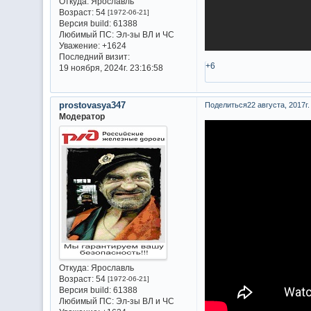
Откуда:
Ярославль
Возраст:
54
[1972-06-21]
Версия build:
61388
Любимый ПС:
Эл-зы ВЛ и ЧС
Уважение:
+1624
Последний визит:
+6
19 ноября, 2024г. 23:16:58
prostovasya347
Поделиться
22 августа, 2017г.
Модератор
Откуда:
Ярославль
Возраст:
54
[1972-06-21]
Версия build:
61388
Любимый ПС:
Эл-зы ВЛ и ЧС