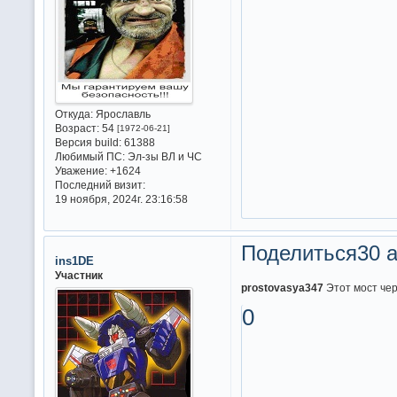
Откуда:
Ярославль
Возраст:
54
[1972-06-21]
Версия build:
61388
Любимый ПС:
Эл-зы ВЛ и ЧС
Уважение:
+1624
Последний визит:
19 ноября, 2024г. 23:16:58
Поделиться
30 а
ins1DE
Участник
prostovasya347
Этот мост чер
0