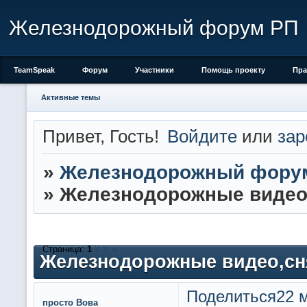
Железнодорожный форум РП
TeamSpeak
Форум
Участники
Помощь проекту
Пра
Активные темы
Привет, Гость!
Войдите
или
зар
»
Железнодорожный фору
»
Железнодорожные видео
Страница:
1
2
3
»
Железнодорожные видео,сн
Поделиться
22 м
просто Вова