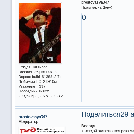
prostovasya347
Прям как на Дону)
0
Откуда:
Таганрог
Возраст:
35
[1991-06-18]
Версия build:
61388 (3.7)
Любимый ПС:
2ТЭ10м
Уважение:
+337
Последний визит:
20 декабря, 2025г. 20:33:21
Поделиться
29 а
prostovasya347
Модератор
Володя
У каждой области своя река ма