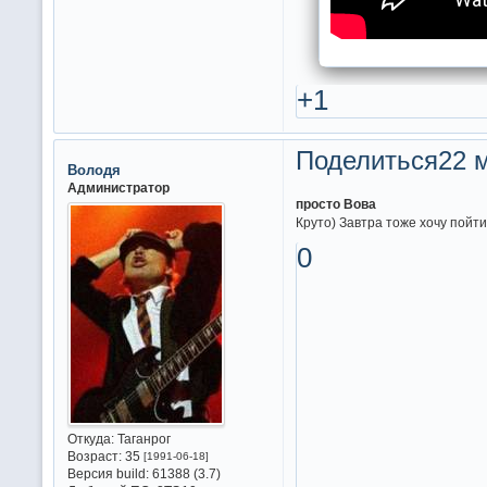
+1
Поделиться
22 м
Володя
Администратор
просто Вова
Круто) Завтра тоже хочу пойт
0
Откуда:
Таганрог
Возраст:
35
[1991-06-18]
Версия build:
61388 (3.7)