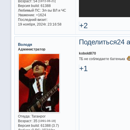
Возраст:
54
[1972-06-21]
Версия build:
61388
Любимый ПС:
Эл-зы ВЛ и ЧС
Уважение:
+1624
Последний визит:
+2
19 ноября, 2024г. 23:16:58
Поделиться
24 а
Володя
Администратор
kobold870
ТБ не соблюдаете батенька
+1
Откуда:
Таганрог
Возраст:
35
[1991-06-18]
Версия build:
61388 (3.7)