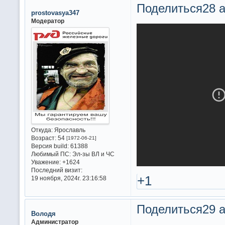
Поделиться
28 а
prostovasya347
Модератор
Откуда:
Ярославль
Возраст:
54
[1972-06-21]
Версия build:
61388
Любимый ПС:
Эл-зы ВЛ и ЧС
Уважение:
+1624
Последний визит:
+1
19 ноября, 2024г. 23:16:58
Поделиться
29 а
Володя
Администратор