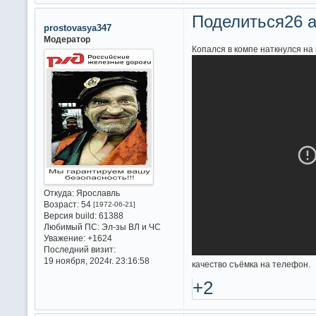
Поделиться
26 а
prostovasya347
Модератор
Копался в компе наткнулся на
Откуда:
Ярославль
Возраст:
54
[1972-06-21]
Версия build:
61388
Любимый ПС:
Эл-зы ВЛ и ЧС
Уважение:
+1624
Последний визит:
19 ноября, 2024г. 23:16:58
качество съёмка на телефон.
+2