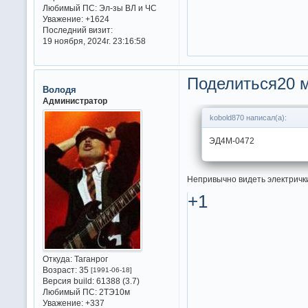
Любимый ПС:
Эл-зы ВЛ и ЧС
Уважение:
+1624
Последний визит:
19 ноября, 2024г. 23:16:58
Поделиться
20 м
Володя
Администратор
kobold870 написал(а):
ЭД4М-0472
Непривычно видеть электрички
+1
Откуда:
Таганрог
Возраст:
35
[1991-06-18]
Версия build:
61388 (3.7)
Любимый ПС:
2ТЭ10м
Уважение:
+337