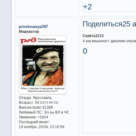
+2
Поделиться
25 а
prostovasya347
Модератор
Серёга2212
А как машинист дверями упра
0
Откуда:
Ярославль
Возраст:
54
[1972-06-21]
Версия build:
61388
Любимый ПС:
Эл-зы ВЛ и ЧС
Уважение:
+1624
Последний визит:
19 ноября, 2024г. 23:16:58