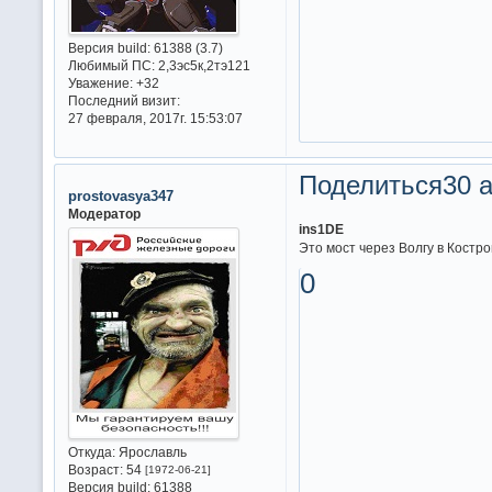
Версия build:
61388 (3.7)
Любимый ПС:
2,3эс5к,2тэ121
Уважение:
+32
Последний визит:
27 февраля, 2017г. 15:53:07
Поделиться
30 а
prostovasya347
Модератор
ins1DE
Это мост через Волгу в Костро
0
Откуда:
Ярославль
Возраст:
54
[1972-06-21]
Версия build:
61388