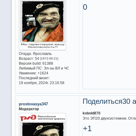
0
Откуда:
Ярославль
Возраст:
54
[1972-06-21]
Версия build:
61388
Любимый ПС:
Эл-зы ВЛ и ЧС
Уважение:
+1624
Последний визит:
19 ноября, 2024г. 23:16:58
Поделиться
30 а
prostovasya347
Модератор
kobold870
Это ЭП20 двухсистемник. Отл
+1