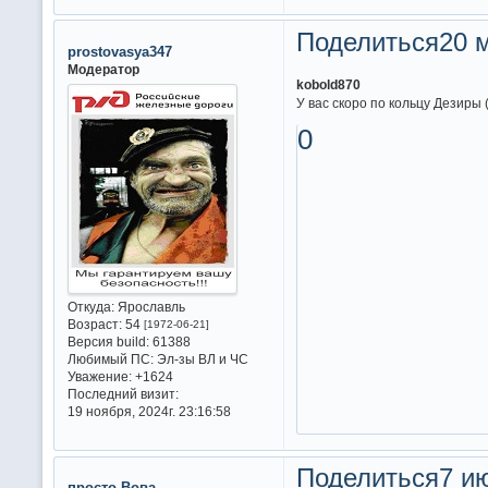
Поделиться
20 м
prostovasya347
Модератор
kobold870
У вас скоро по кольцу Дезиры 
0
Откуда:
Ярославль
Возраст:
54
[1972-06-21]
Версия build:
61388
Любимый ПС:
Эл-зы ВЛ и ЧС
Уважение:
+1624
Последний визит:
19 ноября, 2024г. 23:16:58
Поделиться
7 ию
просто Вова