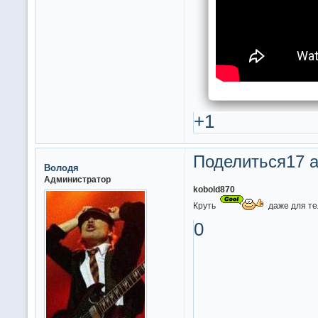
+1
Поделиться
17 а
Володя
Администратор
kobold870
Круть
даже для те
0